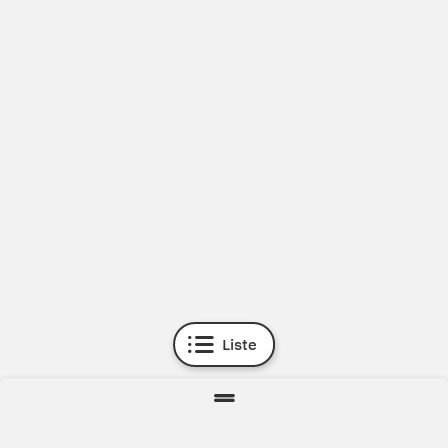
Liste
Zur Direktsuche
Direktsuche:
Berlin
Bielefeld
Bochum