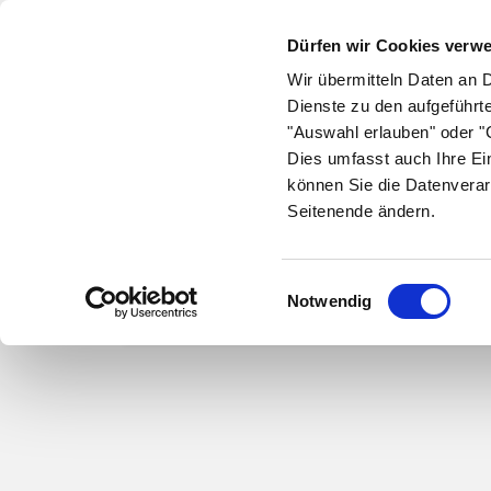
Dürfen wir Cookies verw
Apotheken und
Wir übermitteln Daten an 
Dienste zu den aufgeführt
Notdienste finden
"Auswahl erlauben" oder "C
Dies umfasst auch Ihre Ei
können Sie die Datenverar
Suche mit Ort, PLZ oder Straße
Seitenende ändern.
Mein Standort
Einwilligungsauswahl
Notwendig
Alle
Jetzt offen
Notdiens