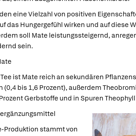
en eine Vielzahl von positiven Eigenschaf
uf das Hungergefühl wirken und auf diese 
erdem soll Mate leistungssteigernd, anrege
dernd sein.
Mate
Tee ist Mate reich an sekundären Pflanzenst
n (0,4 bis 1,6 Prozent), außerdem Theobromin
6 Prozent Gerbstoffe und in Spuren Theophyll
ergänzungsmittel
te-Produktion stammt von