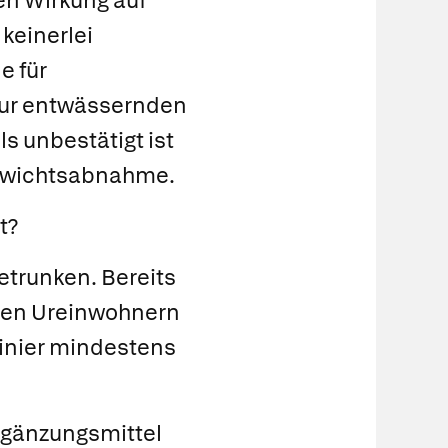
en Wirkung auf
keinerlei
e für
zur entwässernden
s unbestätigt ist
ewichtsabnahme.
t?
getrunken. Bereits
chen Ureinwohnern
inier mindestens
rgänzungsmittel