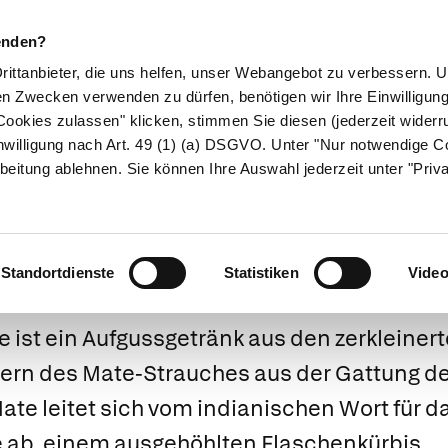
enden?
Drittanbieter, die uns helfen, unser Webangebot zu verbessern.
en Zwecken verwenden zu dürfen, benötigen wir Ihre Einwilligun
ookies zulassen" klicken, stimmen Sie diesen (jederzeit widerru
ikamente
Naturheilkunde
Eltern & Kind
Gesund 
nwilligung nach Art. 49 (1) (a) DSGVO. Unter "Nur notwendige C
beitung ablehnen. Sie können Ihre Auswahl jederzeit unter "Priv
Mate
Standortdienste
Statistiken
Vide
 ist ein Aufgussgetränk aus den zerkleiner
tern des Mate-Strauches aus der Gattung d
te leitet sich vom indianischen Wort für d
e ab, einem ausgehöhlten Flaschenkürbis.