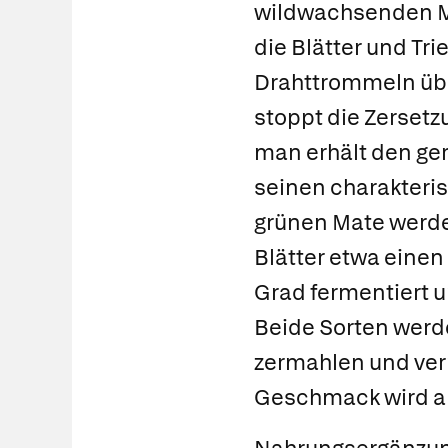
wildwachsenden M
die Blätter und Tri
Drahttrommeln übe
stoppt die Zerset
man erhält den ge
seinen charakteri
grünen Mate werde
Blätter etwa einen
Grad fermentiert 
Beide Sorten werd
zermahlen und ver
Geschmack wird al