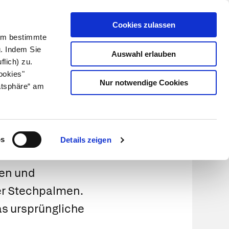
Cookies zulassen
Kundenlogin
Info für Apotheker
 Um bestimmte
g. Indem Sie
Auswahl erlauben
flich) zu.
Suche
leben
Über uns
ookies"
Nur notwendige Cookies
atsphäre“ am
os
Details zeigen
ten und
er Stechpalmen.
as ursprüngliche