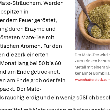
ate-Sträuchern. Werden
ebspitzen in
r dem Feuer geröstet,
zung durch Enzyme und
rösteten Mate-Tee mit
stischen Aromen. Für den
n die zerkleinerten
Der Mate-Tee wird
Zum Trinken benutzt
 Monat lang bei 50 bis 60
Metall mit einem S
und am Ende getrocknet.
genannte Bombilla 
en am Ende grob oder fein
www.shutterstock.co
packt. Der Mate-
s rauchig-erdig und ein wenig süßlich besc