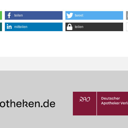
teilen
tweet
mitteilen
teilen