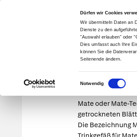
Dürfen wir Cookies verw
Wir übermitteln Daten an 
Dienste zu den aufgeführt
"Auswahl erlauben" oder "C
Krankheiten
Symptome
Therapie
Med
Dies umfasst auch Ihre Ei
können Sie die Datenverar
Seitenende ändern.
Einwilligungsauswahl
Notwendig
Mate oder Mate-Tee
getrockneten Blät
Die Bezeichnung Ma
Trinkgefäß für Mat