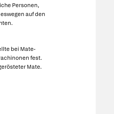
liche Personen,
 deswegen auf den
hten.
llte bei Mate-
achinonen fest.
gerösteter Mate.