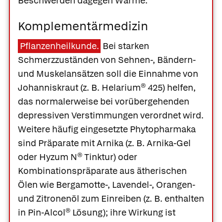
Beschwerden dagegen Wärme.
Komplementärmedizin
Pflanzenheilkunde.
Bei starken
Schmerzzuständen von Sehnen-, Bändern-
und Muskelansätzen soll die Einnahme von
Johanniskraut
(z. B.
Helarium® 425
) helfen,
das normalerweise bei vorübergehenden
depressiven Verstimmungen verordnet wird.
Weitere häufig eingesetzte Phytopharmaka
sind Präparate mit
Arnika
(z. B.
Arnika-Gel
oder
Hyzum N® Tinktur
) oder
Kombinationspräparate aus ätherischen
Ölen wie
Bergamotte-
,
Lavendel-
,
Orangen-
und
Zitronenöl
zum Einreiben (z. B. enthalten
in
Pin-Alcol® Lösung
); ihre Wirkung ist