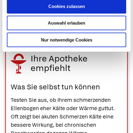
einem Jahr.
Cookies zulassen
Ist eine Operation erforderlich, liegen die
Heilungschancen je nach Methode bei 80–90 %.
Auswahl erlauben
Nur notwendige Cookies
Ihre Apotheke
empfiehlt
Was Sie selbst tun können
Testen Sie aus, ob Ihrem schmerzenden
Ellenbogen eher Kälte oder Wärme guttut.
Oft zeigt bei akuten Schmerzen Kälte eine
bessere Wirkung, bei chronischen