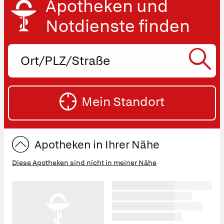
Apotheken und
Notdienste finden
Ort,
PLZ
oder
SU
Straße
Mein Standort
eingeben:
ST
Apotheken in Ihrer Nähe
Diese Apotheken sind nicht in meiner Nähe