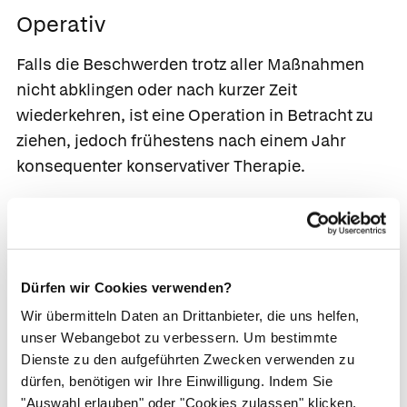
Operativ
Falls die Beschwerden trotz aller Maßnahmen
nicht abklingen oder nach kurzer Zeit
wiederkehren, ist eine Operation in Betracht zu
ziehen, jedoch frühestens nach einem Jahr
konsequenter konservativer Therapie.
Häufige Verfahren sind die Operationen nach
Wilhelm bzw. Hohmann, die auch oft kombiniert
werden.
Dürfen wir Cookies verwenden?
Bei der
Operation nach Hohmann
kerbt die
Wir übermitteln Daten an Drittanbieter, die uns helfen,
Ärzt*in die betroffenen Sehnen nahe am
unser Webangebot zu verbessern. Um bestimmte
Ansatz ein, wodurch die Muskelspannung
Dienste zu den aufgeführten Zwecken verwenden zu
reduziert wird.
dürfen, benötigen wir Ihre Einwilligung. Indem Sie
Bei der
Operation nach Wilhelm
unterbricht
"Auswahl erlauben" oder "Cookies zulassen" klicken,