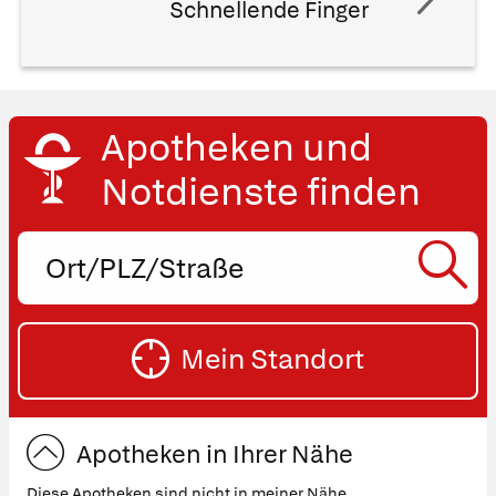
Schnellende Finger
Apotheken und
Notdienste finden
Ort,
PLZ
oder
SU
Straße
Mein Standort
eingeben:
ST
Apotheken in Ihrer Nähe
Diese Apotheken sind nicht in meiner Nähe