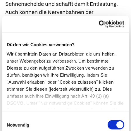
Sehnenscheide und schafft damit Entlastung.
Auch können die Nervenbahnen der
Sehnenscheide gekappt werden.
Dürfen wir Cookies verwenden?
Ihre Apotheke
Wir übermitteln Daten an Drittanbieter, die uns helfen,
unser Webangebot zu verbessern. Um bestimmte
empfiehlt
Dienste zu den aufgeführten Zwecken verwenden zu
dürfen, benötigen wir Ihre Einwilligung. Indem Sie
Was Sie selbst tun können
"Auswahl erlauben" oder "Cookies zulassen" klicken,
stimmen Sie diesen (jederzeit widerruflich) zu. Dies
Beseitigen Sie die Ursachen der
umfasst auch Ihre Einwilligung nach Art. 49 (1) (a)
Erkrankung.
DSGVO. Unter "Nur notwendige Cookies" können Sie die
Konzentrieren Sie sich weniger darauf,
Datenverarbeitung ablehnen. Sie können Ihre Auswahl
jederzeit unter "Privatsphäre“ am Seitenende ändern.
momentane Schmerzen zu beseitigen, als
Einwilligungsauswahl
Notwendig
darauf, Rückfälle zu verhindern. Letzteres ist