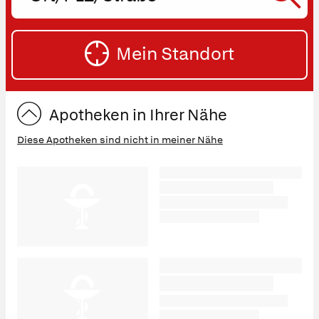
oder
SU
Straße
Mein Standort
eingeben:
ST
Apotheken in Ihrer Nähe
Diese Apotheken sind nicht in meiner Nähe