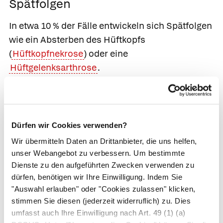
Spätfolgen
In etwa 10 % der Fälle entwickeln sich Spätfolgen
wie ein Absterben des Hüftkopfs
(
Hüftkopfnekrose
) oder eine
Hüftgelenksarthrose
.
Diagnosesicherung
Oft lässt sich die Ausrenkung des Hüftgelenks
Dürfen wir Cookies verwenden?
schon durch die Fehlstellung des Beines
Wir übermitteln Daten an Drittanbieter, die uns helfen,
erkennen. Bei einer hinteren Luxation ist das
unser Webangebot zu verbessern. Um bestimmte
Bein nach innen gedreht, bei der vorderen
Dienste zu den aufgeführten Zwecken verwenden zu
Luxation häufiger nach außen. Gesichert wird die
dürfen, benötigen wir Ihre Einwilligung. Indem Sie
Diagnose mit Röntgenaufnahmen des Beckens.
"Auswahl erlauben" oder "Cookies zulassen" klicken,
stimmen Sie diesen (jederzeit widerruflich) zu. Dies
Um mögliche Schäden am Ischiasnerv oder den
umfasst auch Ihre Einwilligung nach Art. 49 (1) (a)
Arterien nicht zu übersehen, prüft die Ärzt*in die