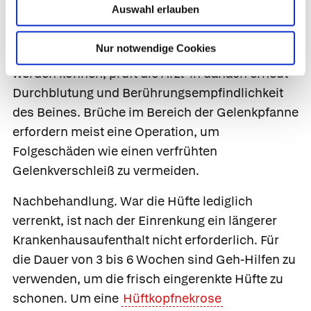
Auswahl erlauben
des Hüftkopfs in der Pfanne wird mit erneuten
Röntgenaufnahmen kontrolliert. Da beim
Nur notwendige Cookies
Einrenken Nerven und Arterien geschädigt
werden können, prüft die Ärzt*in danach erneut
Durchblutung und Berührungsempfindlichkeit
des Beines. Brüche im Bereich der Gelenkpfanne
erfordern meist eine Operation, um
Folgeschäden wie einen verfrühten
Gelenkverschleiß zu vermeiden.
Nachbehandlung.
War die Hüfte lediglich
verrenkt, ist nach der Einrenkung ein längerer
Krankenhausaufenthalt nicht erforderlich. Für
die Dauer von 3 bis 6 Wochen sind Geh-Hilfen zu
verwenden, um die frisch eingerenkte Hüfte zu
schonen. Um eine
Hüftkopfnekrose