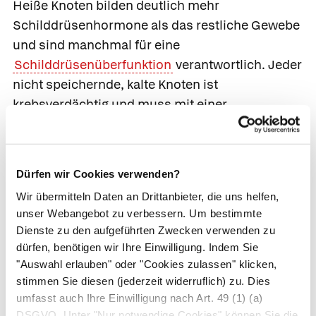
Heiße Knoten bilden deutlich mehr
Schilddrüsenhormone als das restliche Gewebe
und sind manchmal für eine
Schilddrüsenüberfunktion
verantwortlich. Jeder
nicht speichernde,
kalte Knoten ist
krebsverdächtig und muss mit einer
Gewebeentnahme (Feinnadelbiopsie) weiter
abgeklärt werden, da er ein hohes Risiko birgt,
bösartig zu sein.
Dürfen wir Cookies verwenden?
Wir übermitteln Daten an Drittanbieter, die uns helfen,
Bei der Schilddrüsenszintigrafie werden nur
unser Webangebot zu verbessern. Um bestimmte
geringe Mengen an radioaktiven Substanzen
Dienste zu den aufgeführten Zwecken verwenden zu
verwendet, so dass die Strahlenbelastung in
dürfen, benötigen wir Ihre Einwilligung. Indem Sie
der Regel sogar geringer ist als bei einer
"Auswahl erlauben" oder "Cookies zulassen" klicken,
herkömmlichen Röntgenuntersuchung.
stimmen Sie diesen (jederzeit widerruflich) zu. Dies
umfasst auch Ihre Einwilligung nach Art. 49 (1) (a)
DSGVO. Unter "Nur notwendige Cookies" können Sie die