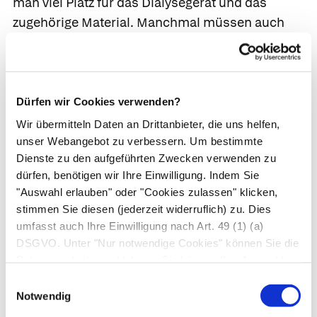
man viel Platz für das Dialysegerät und das
zugehörige Material. Manchmal müssen auch
einige Umbauten (Wasseranschluss,
Klimaanlage) vorgenommen werden. Zur
Sicherheit müssen Arzt und Pflegepersonen
jederzeit telefonisch erreichbar und in der Nähe
Dürfen wir Cookies verwenden?
sein.
Wir übermitteln Daten an Drittanbieter, die uns helfen,
unser Webangebot zu verbessern. Um bestimmte
Peritonealdialyse
Dienste zu den aufgeführten Zwecken verwenden zu
dürfen, benötigen wir Ihre Einwilligung. Indem Sie
"Auswahl erlauben" oder "Cookies zulassen" klicken,
Peritonealdialyse.
Blutreinigung ohne
stimmen Sie diesen (jederzeit widerruflich) zu. Dies
Dialysemaschine. Das gut durchblutete
umfasst auch Ihre Einwilligung nach Art. 49 (1) (a)
Bauchfell dient als Filterstation. Sie wird deshalb
DSGVO. Unter "Nur notwendige Cookies" können Sie die
auch Bauchfelldialyse genannt. Der Patient führt
Datenverarbeitung ablehnen. Sie können Ihre Auswahl
diese zu Hause durch.
jederzeit unter "Privatsphäre“ am Seitenende ändern.
Einwilligungsauswahl
Notwendig
Wirkprinzip.
Das Dialysat wird aus einem Beutel