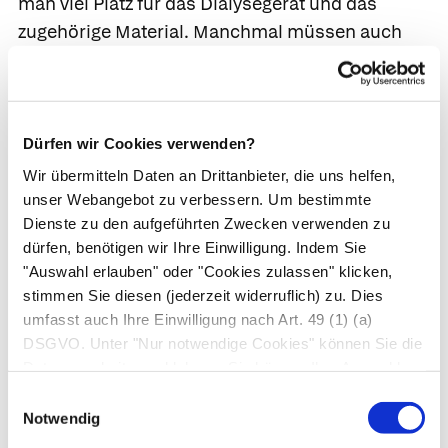
man viel Platz für das Dialysegerät und das
zugehörige Material. Manchmal müssen auch
einige Umbauten (Wasseranschluss,
Klimaanlage) vorgenommen werden. Zur
Sicherheit müssen Arzt und Pflegepersonen
jederzeit telefonisch erreichbar und in der Nähe
Dürfen wir Cookies verwenden?
sein.
Wir übermitteln Daten an Drittanbieter, die uns helfen,
unser Webangebot zu verbessern. Um bestimmte
Peritonealdialyse
Dienste zu den aufgeführten Zwecken verwenden zu
dürfen, benötigen wir Ihre Einwilligung. Indem Sie
"Auswahl erlauben" oder "Cookies zulassen" klicken,
Peritonealdialyse.
Blutreinigung ohne
stimmen Sie diesen (jederzeit widerruflich) zu. Dies
Dialysemaschine. Das gut durchblutete
umfasst auch Ihre Einwilligung nach Art. 49 (1) (a)
Bauchfell dient als Filterstation. Sie wird deshalb
DSGVO. Unter "Nur notwendige Cookies" können Sie die
auch Bauchfelldialyse genannt. Der Patient führt
Datenverarbeitung ablehnen. Sie können Ihre Auswahl
diese zu Hause durch.
jederzeit unter "Privatsphäre“ am Seitenende ändern.
Einwilligungsauswahl
Notwendig
Wirkprinzip.
Das Dialysat wird aus einem Beutel