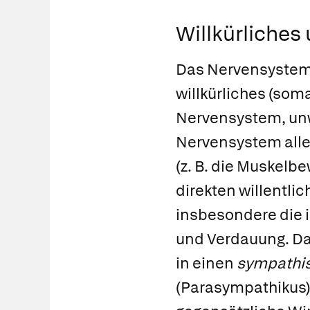
Willkürliches
Das Nervensystem 
willkürliches
(soma
Nervensystem, unw
Nervensystem all
(z. B. die Muskelb
direkten willentli
insbesondere die 
und Verdauung. Da
in einen
sympathi
(
Parasympathikus