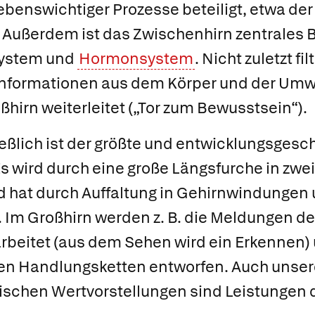
ebenswichtiger Prozesse beteiligt, etwa der
 Außerdem ist das Zwischenhirn zentrales 
system und
Hormonsystem
. Nicht zuletzt fil
Informationen aus dem Körper und der Umwe
ßhirn weiterleitet („Tor zum Bewusstsein“).
eßlich ist der größte und entwicklungsgesch
s wird durch eine große Längsfurche in zwe
 hat durch Auffaltung in Gehirnwindungen 
. Im Großhirn werden z. B. die Meldungen d
rarbeitet (aus dem Sehen wird ein Erkenne
xen Handlungsketten entworfen. Auch unse
ischen Wertvorstellungen sind Leistungen 