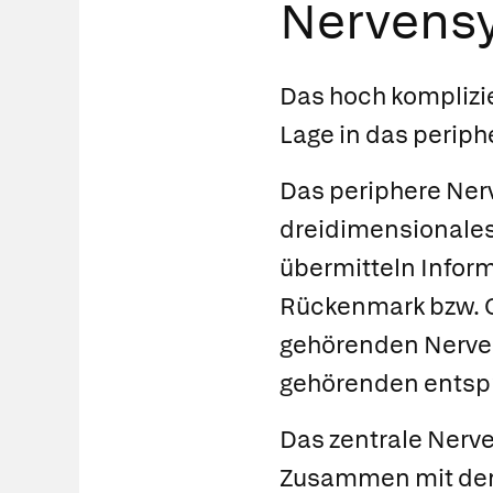
Nervens
Das hoch komplizi
Lage in das perip
Das
periphere Ne
dreidimensionales 
übermitteln Inform
Rückenmark bzw. G
gehörenden Nerven
gehörenden ents
Das
zentrale Ner
Zusammen mit d