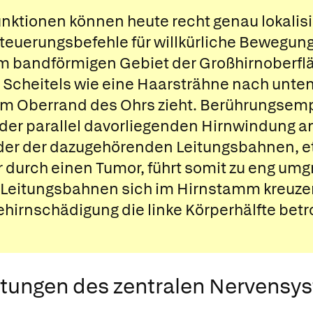
unktionen können heute recht genau lokalisi
teuerungsbefehle für willkürliche Bewegun
m bandförmigen Gebiet der Großhirnoberfl
s Scheitels wie eine Haarsträhne nach unten
um Oberrand des Ohrs zieht. Berührungsem
er parallel davorliegenden Hirnwindung a
der der dazugehörenden Leitungsbahnen, e
r durch einen Tumor, führt somit zu eng um
e Leitungsbahnen sich im Hirnstamm kreuzen,
ehirnschädigung die linke Körperhälfte betr
htungen des zentralen Nervensy