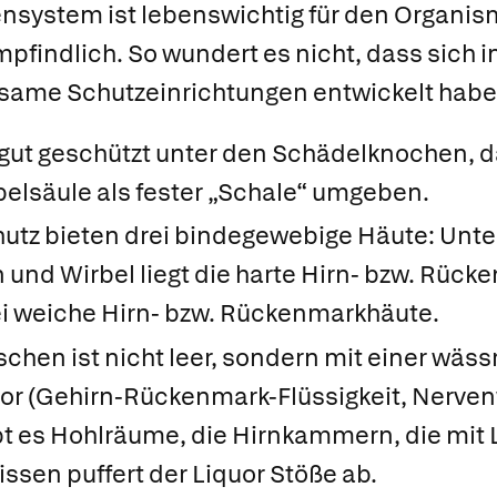
ensystem ist lebenswichtig für den Organi
mpfindlich. So wundert es nicht, dass sich i
ksame Schutzeinrichtungen entwickelt habe
t gut geschützt unter den Schädelknochen,
belsäule als fester „Schale“ umgeben.
hutz bieten drei bindegewebige Häute: Unte
und Wirbel liegt die
harte Hirn- bzw. Rück
ei
weiche Hirn- bzw. Rückenmarkhäute.
hen ist nicht leer, sondern mit einer wässr
uor
(Gehirn-Rückenmark-Flüssigkeit, Nerven
bt es Hohlräume, die
Hirnkammern,
die mit L
ssen puffert der Liquor Stöße ab.