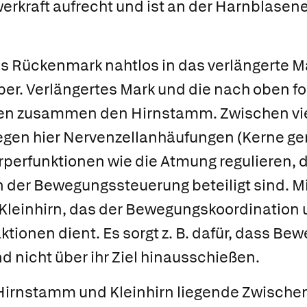
erkraft aufrecht und ist an der Harnblasen
s Rückenmark nahtlos in das
verlängerte M
ber. Verlängertes Mark und die nach oben f
den zusammen den
Hirnstamm.
Zwischen vi
gen hier Nervenzellanhäufungen (Kerne gena
rperfunktionen wie die Atmung regulieren, 
n der Bewegungssteuerung beteiligt sind. 
Kleinhirn,
das der Bewegungskoordination 
tionen dient. Es sorgt z. B. dafür, dass Bew
d nicht über ihr Ziel hinausschießen.
Hirnstamm und Kleinhirn liegende
Zwischen