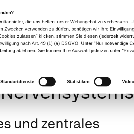
enden?
Drittanbieter, die uns helfen, unser Webangebot zu verbessern.
en Zwecken verwenden zu dürfen, benötigen wir Ihre Einwilligun
ookies zulassen" klicken, stimmen Sie diesen (jederzeit widerru
ikamente
Naturheilkunde
Eltern & Kind
Gesund 
nwilligung nach Art. 49 (1) (a) DSGVO. Unter "Nur notwendige C
beitung ablehnen. Sie können Ihre Auswahl jederzeit unter "Priv
au und Funktio
Standortdienste
Statistiken
Vide
Nervensystems
es und zentrales