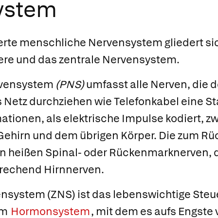
ystem
erte menschliche
Nervensystem
gliedert si
here und das zentrale Nervensystem.
rvensystem
(PNS)
umfasst alle Nerven, die d
Netz durchziehen wie Telefonkabel eine St
ationen, als elektrische Impulse kodiert, z
ehirn und dem übrigen Körper. Die zum R
 heißen Spinal- oder
Rückenmarknerven,
d
prechend
Hirnnerven
.
vensystem
(ZNS) ist das lebenswichtige Ste
em
Hormonsystem
, mit dem es aufs Engste v