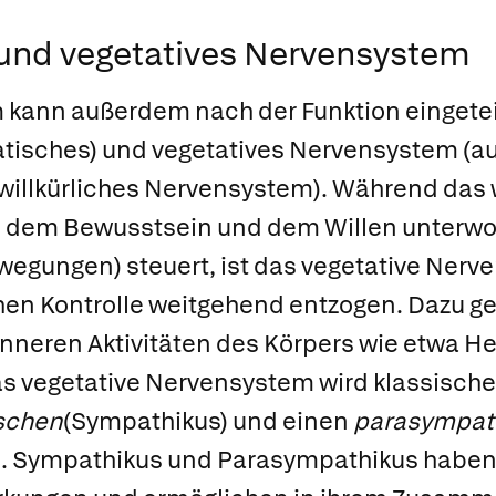
 und vegetatives Nervensystem
kann außerdem nach der Funktion eingetei
tisches) und
vegetatives Nervensystem
(a
illkürliches Nervensystem). Während das w
e dem Bewusstsein und dem Willen unterwo
ewegungen) steuert, ist das vegetative Ner
chen Kontrolle weitgehend entzogen. Dazu g
inneren Aktivitäten des Körpers wie etwa H
s vegetative Nervensystem wird klassische
schen
(
Sympathikus
) und einen
parasympath
). Sympathikus und Parasympathikus haben 