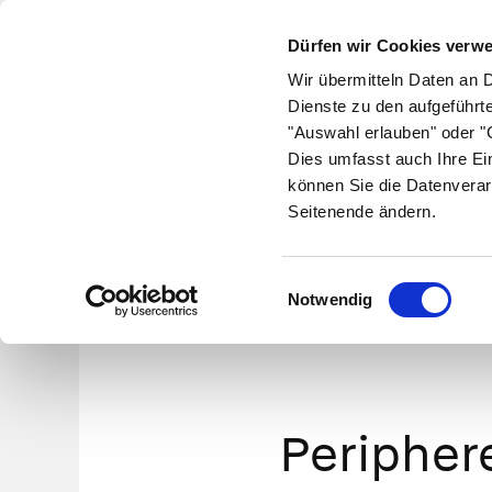
Dürfen wir Cookies verw
Wir übermitteln Daten an 
Dienste zu den aufgeführt
"Auswahl erlauben" oder "C
Krankheiten
Symptome
Therapie
Med
Dies umfasst auch Ihre Ei
können Sie die Datenverar
Seitenende ändern.
Aufb
Einwilligungsauswahl
Notwendig
Peripher