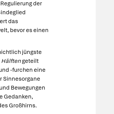
 Regulierung der
Bindeglied
tert das
lt, bevor es einen
ichtlich jüngste
i
Hälften
geteilt
und -furchen eine
er Sinnesorgane
n) und Bewegungen
re Gedanken,
des Großhirns.