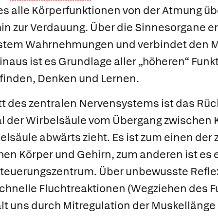
 es alle Körperfunktionen von der Atmung 
hin zur Verdauung. Über die Sinnesorgane e
ystem Wahrnehmungen und verbindet den M
naus ist es Grundlage aller „höheren“ Funk
inden, Denken und Lernen.
tt des zentralen Nervensystems ist das
Rüc
al der Wirbelsäule vom Übergang zwischen
elsäule abwärts zieht. Es ist zum einen der 
hen Körper und Gehirn, zum anderen ist es 
Steuerungszentrum. Über unbewusste
Refle
chnelle Fluchtreaktionen (Wegziehen des Fu
ält uns durch Mitregulation der Muskelläng