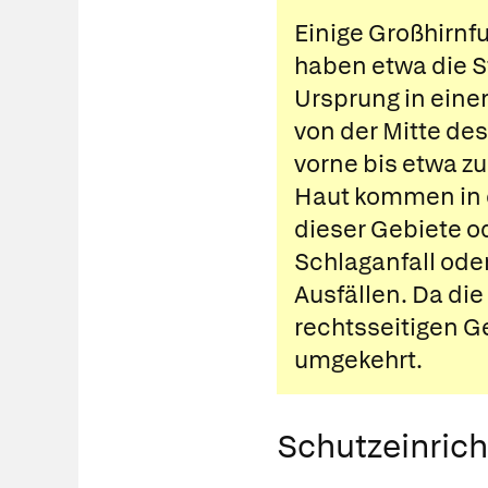
Einige Großhirnf
haben etwa die S
Ursprung in eine
von der Mitte de
vorne bis etwa z
Haut kommen in d
dieser Gebiete o
Schlaganfall ode
Ausfällen. Da di
rechtsseitigen G
umgekehrt.
Schutzeinric