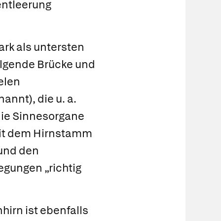
entleerung
ark
als untersten
olgende
Brücke
und
elen
nnt), die u. a.
die Sinnesorgane
Mit dem Hirnstamm
und den
egungen „richtig
hirn
ist ebenfalls