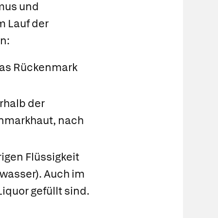
smus und
m Lauf der
n:
 das Rückenmark
rhalb der
enmarkhaut, nach
igen Flüssigkeit
wasser). Auch im
iquor gefüllt sind.