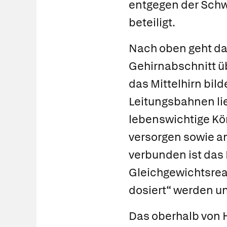
entgegen der Schw
beteiligt.
Nach oben geht da
Gehirnabschnitt ü
das
Mittelhirn
bil
Leitungsbahnen lie
lebenswichtige Kö
versorgen sowie a
verbunden ist das
Gleichgewichtsreak
dosiert“ werden un
Das oberhalb von 