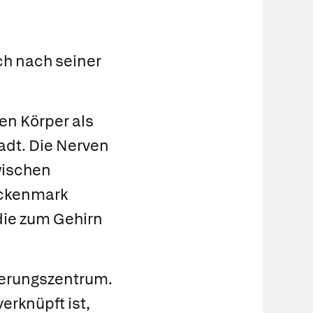
ch nach seiner
en Körper als
adt. Die Nerven
wischen
ückenmark
ie zum Gehirn
uerungszentrum.
erknüpft ist,