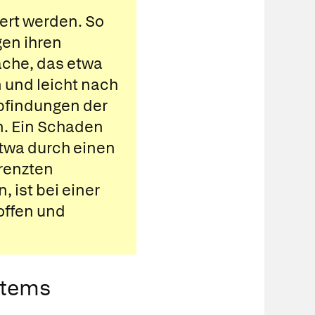
ert werden. So
gen ihren
äche, das etwa
 und leicht nach
pfindungen der
n. Ein Schaden
twa durch einen
grenzten
 ist bei einer
offen und
stems