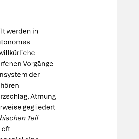
lt werden in
utonomes
illkürliche
rfenen Vorgänge
vensystem der
ehören
erzschlag, Atmung
rweise gegliedert
ischen Teil
oft