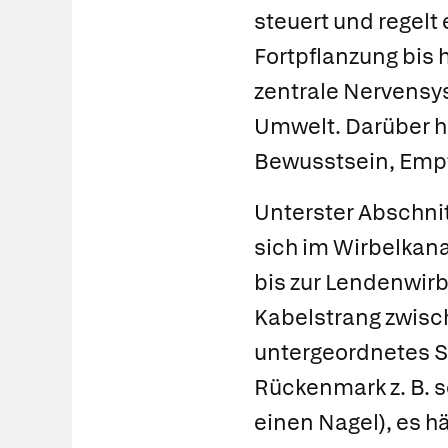
steuert und regelt
Fortpflanzung bis 
zentrale Nervens
Umwelt. Darüber hi
Bewusstsein, Empf
Unterster Abschni
sich im Wirbelkan
bis zur Lendenwirb
Kabelstrang zwisc
untergeordnetes 
Rückenmark z. B. s
einen Nagel), es h