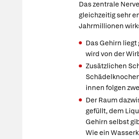
Das zentrale Nerv
gleichzeitig sehr e
Jahrmillionen wir
Das Gehirn lieg
wird von der Wir
Zusätzlichen Sc
Schädelknochen 
innen folgen zw
Der Raum dazwisc
gefüllt, dem
Liq
Gehirn selbst gi
Wie ein Wasserki