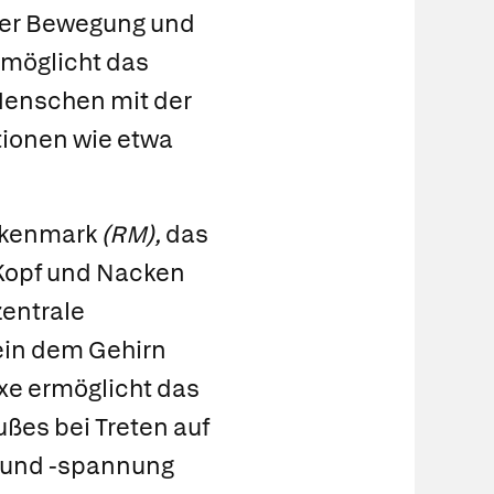
über Bewegung und
rmöglicht das
enschen mit der
tionen wie etwa
kenmark
(RM),
das
 Kopf und Nacken
zentrale
ein dem Gehirn
xe
ermöglicht das
ßes bei Treten auf
e und -spannung