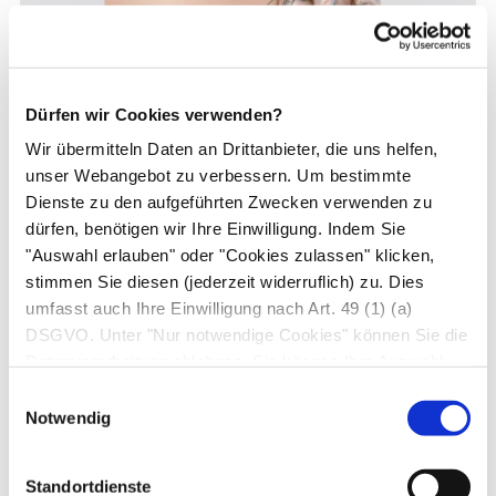
Dürfen wir Cookies verwenden?
Wir übermitteln Daten an Drittanbieter, die uns helfen,
Ansicht der Geschlechtsorgane des Mannes von
unser Webangebot zu verbessern. Um bestimmte
vorne. Ungewöhnlich ist der Verlauf des Samenstrangs
Dienste zu den aufgeführten Zwecken verwenden zu
(Funiculus spermaticus), der die Samen aus dem
dürfen, benötigen wir Ihre Einwilligung. Indem Sie
Hoden zur Harnröhre transportiert: Wie in der
"Auswahl erlauben" oder "Cookies zulassen" klicken,
Abbildung zu sehen, beschreibt er dabei einen weiten
stimmen Sie diesen (jederzeit widerruflich) zu. Dies
Bogen zur Bauchwand (links seitlich im Bild), um dann
umfasst auch Ihre Einwilligung nach Art. 49 (1) (a)
im Leistenkanal wieder in die Bauch- und Beckenhöhle
DSGVO. Unter "Nur notwendige Cookies" können Sie die
einzutreten und die Prostata zu erreichen. Dieser
Datenverarbeitung ablehnen. Sie können Ihre Auswahl
jederzeit unter "Privatsphäre“ am Seitenende ändern.
Umweg ist entwicklungsgeschichtlich bedingt, weil die
Einwilligungsauswahl
Hoden zunächst in der Bauchhöhle angelegt sind, und
Notwendig
erst um die Geburt herum nach außen in den
Hodensack wandern.
Standortdienste