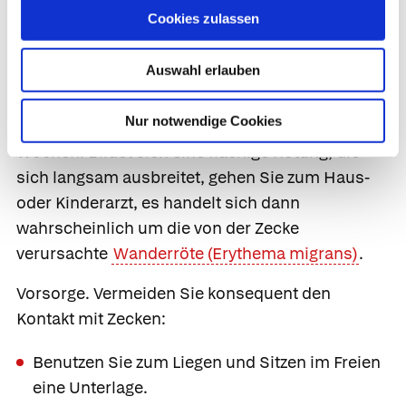
noch mehr Speichel in die Bissstelle ab, was
Cookies zulassen
die Infektionsgefahr erhöht.
Auswahl erlauben
Vermeiden Sie in den nächsten Tagen
körperliche Anstrengungen und beobachten Sie
Nur notwendige Cookies
die Bissstelle während der nächsten drei
Wochen. Bildet sich eine flächige Rötung, die
sich langsam ausbreitet, gehen Sie zum Haus-
oder Kinderarzt, es handelt sich dann
wahrscheinlich um die von der Zecke
verursachte
Wanderröte (Erythema migrans)
.
Vorsorge.
Vermeiden Sie konsequent den
Kontakt mit Zecken:
Benutzen Sie zum Liegen und Sitzen im Freien
eine Unterlage.