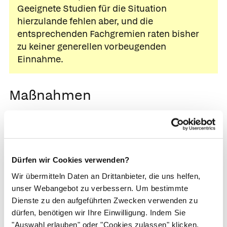
Geeignete Studien für die Situation
hierzulande fehlen aber, und die
entsprechenden Fachgremien raten bisher
zu keiner generellen vorbeugenden
Einnahme.
Maßnahmen
Zeckenentfernung.
Falls sich eine Zecke
festgesaugt hat, entfernen Sie diese möglichst
schnell:
Dürfen wir Cookies verwenden?
Greifen Sie die Zecke am besten mit einer
Wir übermitteln Daten an Drittanbieter, die uns helfen,
Pinzette oder einer speziellen Zeckenzange aus
unser Webangebot zu verbessern. Um bestimmte
der Apotheke so nah wie möglich an ihrem
Dienste zu den aufgeführten Zwecken verwenden zu
Kopf und ziehen Sie sie vorsichtig heraus.
dürfen, benötigen wir Ihre Einwilligung. Indem Sie
"Auswahl erlauben" oder "Cookies zulassen" klicken,