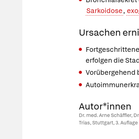
Sarkoidose
,
exo
Ursachen ernie
Fortgeschrittene
erfolgen die Sta
Vorübergehend b
Autoimmunerkra
Autor*innen
Dr. med. Arne Schäffler, D
Trias, Stuttgart, 3. Auflag