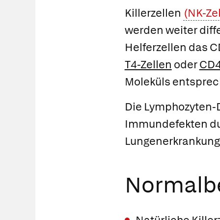
Killerzellen
(NK-Ze
werden weiter diff
Helferzellen das C
T4-Zellen
oder
CD4
Moleküls entsprec
Die Lymphozyten-Di
Immundefekten dur
Lungenerkrankung
Normalbe