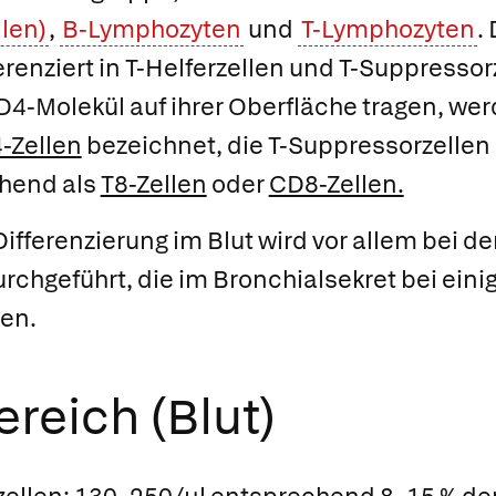
llen)
,
B-Lymphozyten
und
T-Lymphozyten
.
erenziert in T-Helferzellen und T-Suppressor
D4-Molekül auf ihrer Oberfläche tragen, wer
-Zellen
bezeichnet, die
T-Suppressorzellen
hend als
T8-Zellen
oder
CD8-Zellen.
fferenzierung im Blut wird vor allem bei 
chgeführt, die im Bronchialsekret bei eini
en.
reich (Blut)