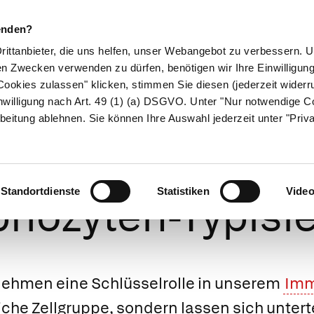
enden?
Drittanbieter, die uns helfen, unser Webangebot zu verbessern.
en Zwecken verwenden zu dürfen, benötigen wir Ihre Einwilligun
ookies zulassen" klicken, stimmen Sie diesen (jederzeit widerru
ikamente
Naturheilkunde
Eltern & Kind
Gesund 
nwilligung nach Art. 49 (1) (a) DSGVO. Unter "Nur notwendige C
beitung ablehnen. Sie können Ihre Auswahl jederzeit unter "Priv
zyten-Differen
Standortdienste
Statistiken
Vide
hozyten-Typisi
ehmen eine Schlüsselrolle in unserem
Imm
iche Zellgruppe, sondern lassen sich unterte