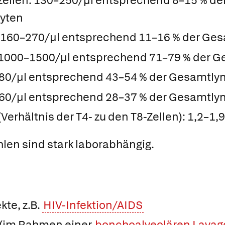
rzellen: 130–250/µl entsprechend 8–15 % de
yten
 160–270/µl entsprechend 11–16 % der Ge
 1000–1500/µl entsprechend 71–79 % der 
980/µl entsprechend 43–54 % der Gesamtl
660/µl entsprechend 28–37 % der Gesamtl
(Verhältnis der T4- zu den T8-Zellen): 1,2–1,9
len sind stark laborabhängig.
te, z.B.
HIV-Infektion/AIDS
 (im Rahmen einer
bonchoalveolären Lavag