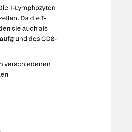
 Die
T-Lymphozyten
zellen. Da die
T-
den sie auch als
 aufgrund des CD8-
den verschiedenen
gen