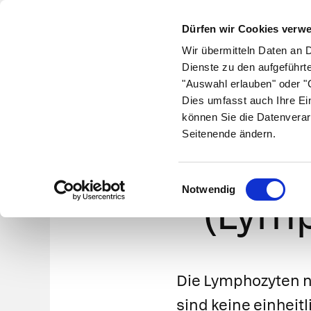
Dürfen wir Cookies verw
Wir übermitteln Daten an 
Dienste zu den aufgeführt
"Auswahl erlauben" oder "C
Krankheiten
Symptome
Therapie
Med
Dies umfasst auch Ihre Ei
können Sie die Datenverar
Seitenende ändern.
Lympho
Einwilligungsauswahl
Notwendig
(Lymp
Die Lymphozyten n
sind keine einheitl