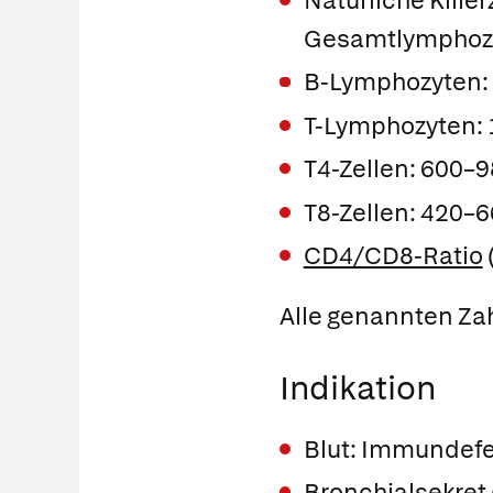
Natürliche Kille
Gesamtlymphoz
B-Lymphozyten:
T-Lymphozyten:
T4-Zellen: 600–
T8-Zellen: 420–
CD4/CD8-Ratio
Alle genannten Zah
Indikation
Blut: Immundefek
Bronchialsekret