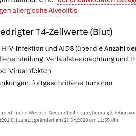
gen allergische Alveolitis
drigter T4-Zellwerte (Blut)
 HIV-Infektion und AIDS (über die Anzahl der
dieneinteilung, Verlaufsbeobachtung und Th
ei Virusinfekten
nkungen, fortgeschrittene Tumoren
r. med. Ingrid Wess in: Gesundheit heute, herausgegeben von
e (2014). | zuletzt geändert am
29.04.2020
um 11:55 Uhr