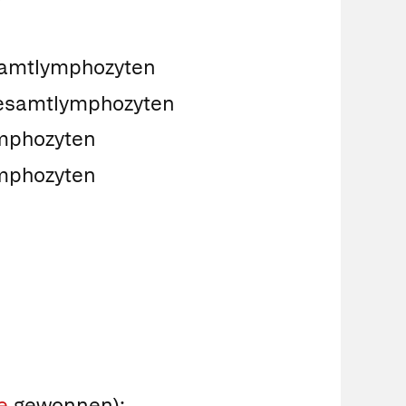
r
samtlymphozyten
Gesamtlymphozyten
ymphozyten
ymphozyten
e
gewonnen):