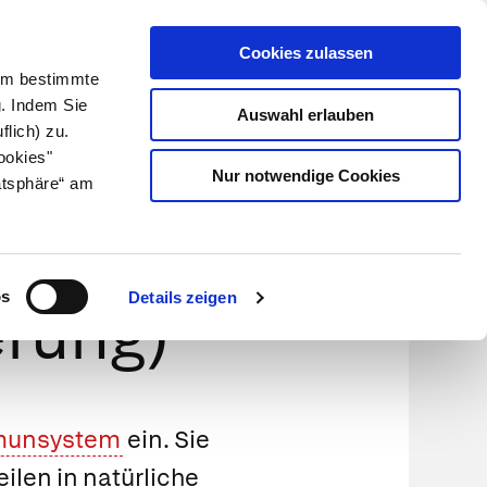
Cookies zulassen
Kundenlogin
Info für Apotheker
 Um bestimmte
g. Indem Sie
Auswahl erlauben
flich) zu.
Suche
leben
Über uns
ookies"
Nur notwendige Cookies
atsphäre“ am
zierung
os
Details zeigen
erung)
unsystem
ein. Sie
ilen in natürliche