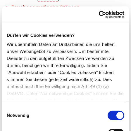
Psychosomatische Störung
Maßnahme:
In den nächsten Wochen in die
Dürfen wir Cookies verwenden?
Hausarztpraxis, wenn die Beschwerden neu
Wir übermitteln Daten an Drittanbieter, die uns helfen,
auftreten
unser Webangebot zu verbessern. Um bestimmte
Dienste zu den aufgeführten Zwecken verwenden zu
Selbsthilfe:
dürfen, benötigen wir Ihre Einwilligung. Indem Sie
"Auswahl erlauben" oder "Cookies zulassen" klicken,
Regelmäßige Bewegung
stimmen Sie diesen (jederzeit widerruflich) zu. Dies
Wechselduschen
umfasst auch Ihre Einwilligung nach Art. 49 (1) (a)
DSGVO. Unter "Nur notwendige Cookies" können Sie die
Viel trinken, kleine salzreiche Mahlzeiten
Datenverarbeitung ablehnen. Sie können Ihre Auswahl
jederzeit unter "Privatsphäre“ am Seitenende ändern.
Einwilligungsauswahl
Notwendig
Gesteigerte
Kälteempfindlichkeit