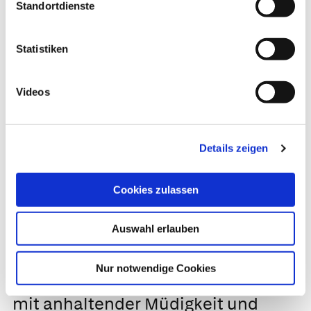
mit
anhaltender Müdigkeit und
Standortdienste
Energielosigkeit;
Erbrechen,
Durchfall, Bauchschmerzen;
Statistiken
Braunfärbung der haut
(Hyperpigmentierung)
Videos
Ursache:
Morbus Addison als häufigste Form der
Details zeigen
Nebennierenrinden-Unterfunktion
Maßnahmen:
Cookies zulassen
In den nächsten Tagen in die Hausarztpraxis
Auswahl erlauben
Nur notwendige Cookies
Gesteigerte
Kälteempfindlichkeit
mit
anhaltender Müdigkeit und