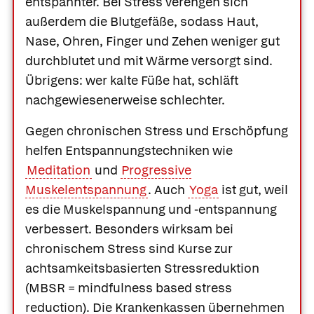
entspannter. Bei Stress verengen sich
außerdem die Blutgefäße, sodass Haut,
Nase, Ohren, Finger und Zehen weniger gut
durchblutet und mit Wärme versorgt sind.
Übrigens: wer kalte Füße hat, schläft
nachgewiesenerweise schlechter.
Gegen chronischen Stress und Erschöpfung
helfen Entspannungstechniken wie
Meditation
und
Progressive
Muskelentspannung
. Auch
Yoga
ist gut, weil
es die Muskelspannung und -entspannung
verbessert. Besonders wirksam bei
chronischem Stress sind Kurse zur
achtsamkeitsbasierten Stressreduktion
Was Ihre Apotheke
Apotheken in
(MBSR = mindfulness based stress
empfiehlt
Ihrer Nähe
reduction). Die Krankenkassen übernehmen