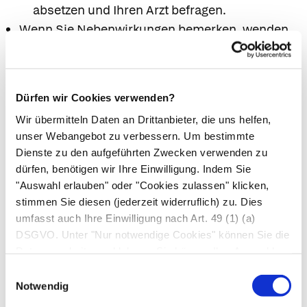
absetzen und Ihren Arzt befragen.
Wenn Sie Nebenwirkungen bemerken, wenden
Sie sich an Ihren Arzt oder Apotheker. Dies gilt
auch für Nebenwirkungen, die nicht angegeben
sind.
Dürfen wir Cookies verwenden?
7. Wechselwirkungen
Wir übermitteln Daten an Drittanbieter, die uns helfen,
unser Webangebot zu verbessern. Um bestimmte
Wechselwirkungen
Dienste zu den aufgeführten Zwecken verwenden zu
Die Wirkung eines homöopathischen
dürfen, benötigen wir Ihre Einwilligung. Indem Sie
"Auswahl erlauben" oder "Cookies zulassen" klicken,
Arzneimittels kann durch allgemein
stimmen Sie diesen (jederzeit widerruflich) zu. Dies
schädigende Faktoren in der Lebensweise und
umfasst auch Ihre Einwilligung nach Art. 49 (1) (a)
durch Reiz- und Genussmittel ungünstig
DSGVO. Unter "Nur notwendige Cookies" können Sie die
beeinflusst werden.
Datenverarbeitung ablehnen. Sie können Ihre Auswahl
Informieren Sie Ihren Arzt oder Apotheker,
jederzeit unter "Privatsphäre“ am Seitenende ändern.
Einwilligungsauswahl
wenn Sie andere Arzneimittel anwenden,
Notwendig
kürzlich andere Arzneimittel angewendet