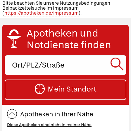
Bitte beachten Sie unsere Nutzungsbedingungen
Beipackzettelsuche im Impressum
(
https://apotheken.de/impressum
).
Apotheken und
Notdienste finden
Ort,
PLZ
oder
SU
Straße
Mein Standort
eingeben:
ST
Apotheken in Ihrer Nähe
Diese Apotheken sind nicht in meiner Nähe