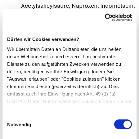
Acetylsalicylsäure, Naproxen, Indometacin,
Diflunisal), Penicillamin, Digoxin, Isoniazid,
Captopril, Atenolol, Metoprolol,
Propranolol, Dicumarol, Levothyroxin,
Dürfen wir Cookies verwenden?
Ketoconazol, Gabapentin, H
-
2
Rezeptorenblocker, Bisphosphonate,
Wir übermitteln Daten an Drittanbieter, die uns helfen,
unser Webangebot zu verbessern. Um bestimmte
Ethambutol, Lincosamid-Antibiotika (z. B.
Dienste zu den aufgeführten Zwecken verwenden zu
Clindamycin), Natriumfluorid, Rosuvastatin,
dürfen, benötigen wir Ihre Einwilligung. Indem Sie
Glucocorticoide, Eisenverbindungen und
"Auswahl erlauben" oder "Cookies zulassen" klicken,
Neuroleptika vom Phenothiazintyp (z. B.
stimmen Sie diesen (jederzeit widerruflich) zu. Dies
Chlorpromazin).
umfasst auch Ihre Einwilligung nach Art. 49 (1) (a)
Vorsicht ist geboten bei gleichzeitiger
DSGVO. Unter "Nur notwendige Cookies" können Sie die
Datenverarbeitung ablehnen. Sie können Ihre Auswahl
Einnahme von Polystyrolsulfonat-
jederzeit unter "Privatsphäre“ am Seitenende ändern.
Ionenaustauscherharzen. Es ist möglich, dass
Einwilligungsauswahl
Notwendig
die kaliumbindende Wirksamkeit des Harzes
verringert wird, bei Patienten mit