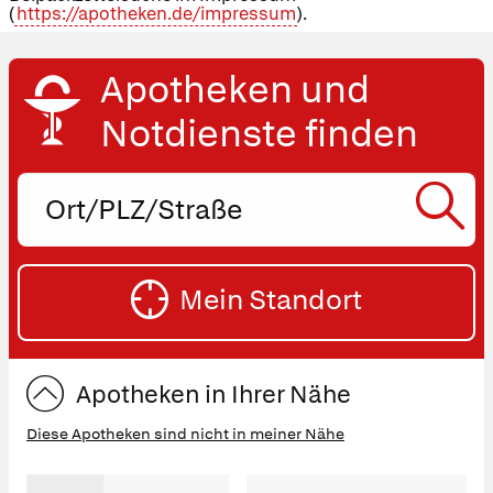
(
https://apotheken.de/impressum
).
Apotheken und
Notdienste finden
Ort,
PLZ
oder
SU
Straße
Mein Standort
eingeben:
ST
Apotheken in Ihrer Nähe
Diese Apotheken sind nicht in meiner Nähe