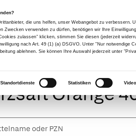
enden?
Drittanbieter, die uns helfen, unser Webangebot zu verbessern.
en Zwecken verwenden zu dürfen, benötigen wir Ihre Einwilligun
ookies zulassen" klicken, stimmen Sie diesen (jederzeit widerru
ikamente
Naturheilkunde
Eltern & Kind
Gesund 
nwilligung nach Art. 49 (1) (a) DSGVO. Unter "Nur notwendige C
beitung ablehnen. Sie können Ihre Auswahl jederzeit unter "Priv
ofen Junior Fie
Standortdienste
Statistiken
Vide
zsaft Orange 