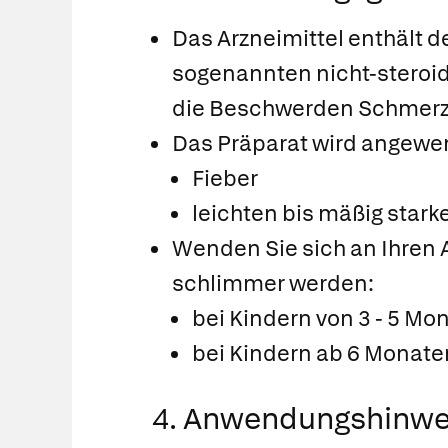
Das Arzneimittel enthält d
sogenannten nicht-steroida
die Beschwerden Schmerze
Das Präparat wird angewe
Fieber
leichten bis mäßig star
Wenden Sie sich an Ihren 
schlimmer werden:
bei Kindern von 3 - 5 M
bei Kindern ab 6 Monate
4. Anwendungshinwe