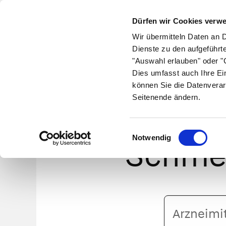
Dürfen wir Cookies verw
Wir übermitteln Daten an 
Dienste zu den aufgeführt
"Auswahl erlauben" oder "C
Krankheiten
Symptome
Therapie
Med
Dies umfasst auch Ihre Ei
können Sie die Datenverar
Seitenende ändern.
Nur
Einwilligungsauswahl
Notwendig
Schmer
Arzneimittelname
oder