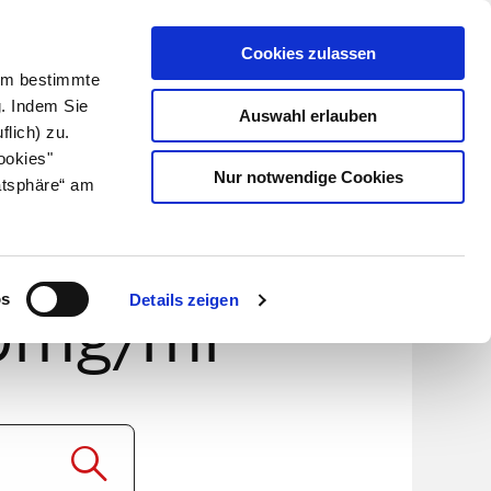
Cookies zulassen
Kundenlogin
Info für Apotheker
 Um bestimmte
g. Indem Sie
Auswahl erlauben
flich) zu.
Suche
leben
Über uns
ookies"
Nur notwendige Cookies
atsphäre“ am
ber-
os
Details zeigen
40mg/ml