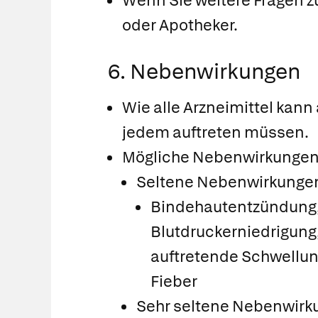
Wenn Sie weitere Fragen z
oder Apotheker.
6. Nebenwirkungen
Wie alle Arzneimittel kann
jedem auftreten müssen.
Mögliche Nebenwirkunge
Seltene Nebenwirkungen 
Bindehautentzündung,
Blutdruckerniedrigun
auftretende Schwellun
Fieber
Sehr seltene Nebenwirku