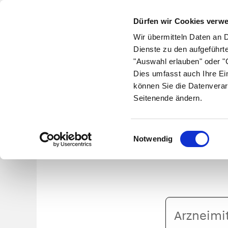
Dürfen wir Cookies verw
Wir übermitteln Daten an 
Dienste zu den aufgeführt
"Auswahl erlauben" oder "C
Krankheiten
Symptome
Therapie
Med
Dies umfasst auch Ihre Ei
können Sie die Datenverar
Seitenende ändern.
Or
Einwilligungsauswahl
Notwendig
Arzneimittelname
oder