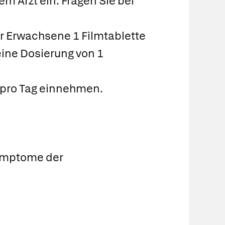
 Arzt ein. Fragen Sie bei
ür Erwachsene 1 Filmtablette
eine Dosierung von 1
) pro Tag einnehmen.
Symptome der