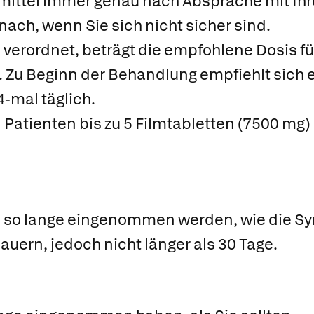
ittel immer genau nach Absprache mit Ihrem
nach, wenn Sie sich nicht sicher sind.
s verordnet, beträgt die empfohlene Dosis f
. Zu Beginn der Behandlung empfiehlt sich 
4-mal täglich.
 Patienten bis zu 5 Filmtabletten (7500 mg
en so lange eingenommen werden, wie die 
ern, jedoch nicht länger als 30 Tage.