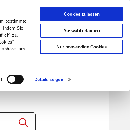
Cookies zulassen
Kundenlogin
Info für Apotheker
 Um bestimmte
g. Indem Sie
Auswahl erlauben
flich) zu.
Suche
leben
Über uns
ookies"
Nur notwendige Cookies
atsphäre“ am
0mg
os
Details zeigen