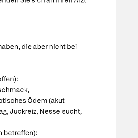
nden Sie sich an Ihren Arzt
aben, die aber nicht bei
ffen):
eschmack,
otisches Ödem (akut
g, Juckreiz, Nesselsucht,
 betreffen):