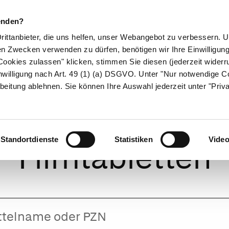
enden?
Drittanbieter, die uns helfen, unser Webangebot zu verbessern.
en Zwecken verwenden zu dürfen, benötigen wir Ihre Einwilligun
ookies zulassen" klicken, stimmen Sie diesen (jederzeit widerru
ikamente
Naturheilkunde
Eltern & Kind
Gesund 
nwilligung nach Art. 49 (1) (a) DSGVO. Unter "Nur notwendige C
beitung ablehnen. Sie können Ihre Auswahl jederzeit unter "Priv
toton forte 150
Standortdienste
Statistiken
Vide
Filmtabletten