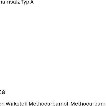
iumsalz Typ A
te
den Wirkstoff Methocarbamol. Methocarbamo