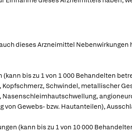
ur Einnahme dieses Arzneimittels haben, we
 auch dieses Arzneimittel Nebenwirkungen h
n
(kann bis zu 1 von 1 000 Behandelten betre
 Kopfschmerz, Schwindel, metallischer G
g, Nasenschleimhautschwellung, angioneur
g von Gewebs- bzw. Hautanteilen), Ausschla
ngen (kann bis zu 1 von 10 000 Behandelten