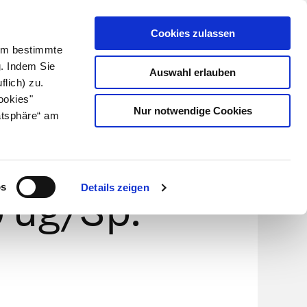
Cookies zulassen
Kundenlogin
Info für Apotheker
 Um bestimmte
g. Indem Sie
Auswahl erlauben
flich) zu.
Suche
leben
Über uns
ookies"
Nur notwendige Cookies
atsphäre“ am
a
os
Details zeigen
 ug/Sp.