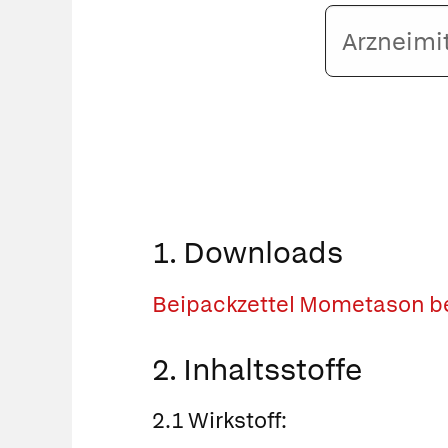
Arzneimittelname
oder
PZN
eingeben
1. Downloads
Beipackzettel Mometason be
2. Inhaltsstoffe
2.1 Wirkstoff: