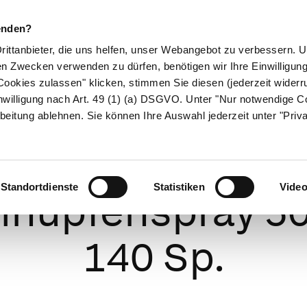
enden?
Drittanbieter, die uns helfen, unser Webangebot zu verbessern.
en Zwecken verwenden zu dürfen, benötigen wir Ihre Einwilligun
ookies zulassen" klicken, stimmen Sie diesen (jederzeit widerru
ikamente
Naturheilkunde
Eltern & Kind
Gesund 
nwilligung nach Art. 49 (1) (a) DSGVO. Unter "Nur notwendige C
beitung ablehnen. Sie können Ihre Auswahl jederzeit unter "Priv
Mometason bet
Standortdienste
Statistiken
Vide
nupfenspray 50
140 Sp.