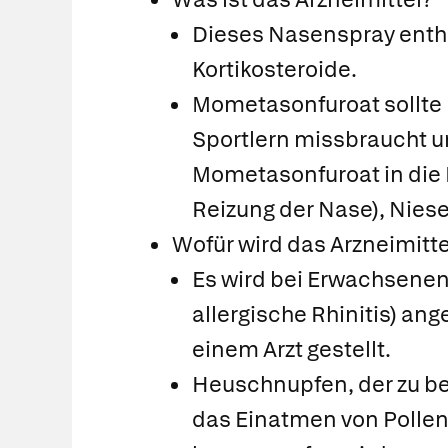
Dieses Nasenspray enthä
Kortikosteroide.
Mometasonfuroat sollte 
Sportlern missbraucht 
Mometasonfuroat in die 
Reizung der Nase), Niese
Wofür wird das Arzneimitt
Es wird bei Erwachsene
allergische Rhinitis) a
einem Arzt gestellt.
Heuschnupfen, der zu bes
das Einatmen von Polle