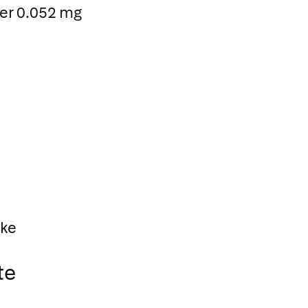
er 0.052 mg
cke
te