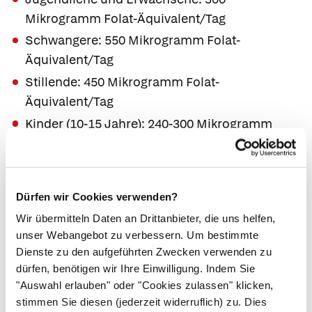
Mikrogramm Folat-Äquivalent/Tag
Schwangere: 550 Mikrogramm Folat-
Äquivalent/Tag
Stillende: 450 Mikrogramm Folat-
Äquivalent/Tag
Kinder (10-15 Jahre): 240-300 Mikrogramm
Folat-Äquivalent/Tag
Kinder (1-10 Jahre): 120-180 Mikrogramm
Folat-Äquivalent/Tag
Dürfen wir Cookies verwenden?
Säuglinge: 60-85 Mikrogramm Folat-
Wir übermitteln Daten an Drittanbieter, die uns helfen,
Äquivalent/Tag
unser Webangebot zu verbessern. Um bestimmte
Dienste zu den aufgeführten Zwecken verwenden zu
Mangelerscheinungen
dürfen, benötigen wir Ihre Einwilligung. Indem Sie
"Auswahl erlauben" oder "Cookies zulassen" klicken,
Bei einem Folsäuremangel sind viele
stimmen Sie diesen (jederzeit widerruflich) zu. Dies
Zellteilungsprozesse gestört. Bemerkbar macht