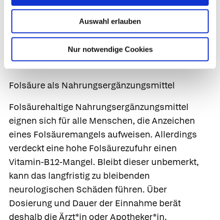
Folsäure herab.
Chronische Erkrankungen des
Auswahl erlauben
Verdauungstrakts wie Morbus Crohn oder
Zöliakie, weil sie die Aufnahme des Vitamins
Nur notwendige Cookies
im Darm hemmen.
Folsäure als Nahrungsergänzungsmittel
Folsäurehaltige Nahrungsergänzungsmittel
eignen sich für alle Menschen, die Anzeichen
eines Folsäuremangels aufweisen. Allerdings
verdeckt eine hohe Folsäurezufuhr einen
Vitamin-B12-Mangel. Bleibt dieser unbemerkt,
kann das langfristig zu bleibenden
neurologischen Schäden führen. Über
Dosierung und Dauer der Einnahme berät
deshalb die Ärzt*in oder Apotheker*in.