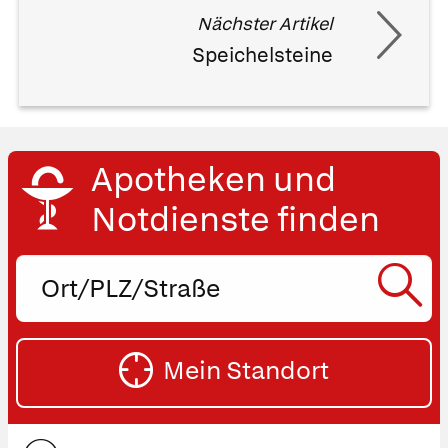
Nächster Artikel
Speichelsteine
Apotheken und
Notdienste finden
Ort,
PLZ
oder
SU
Straße
Mein Standort
eingeben:
ST