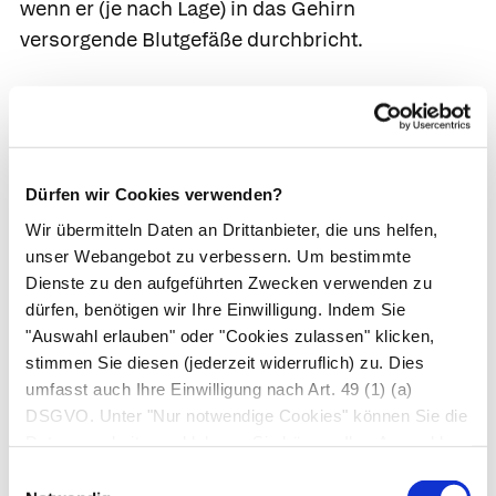
wenn er (je nach Lage) in das Gehirn
versorgende Blutgefäße durchbricht.
Das macht der Arzt
Oberflächliche Abszesse erkennt der Arzt sofort.
Um sicherzugehen, kann er eine Schwellung
Dürfen wir Cookies verwenden?
punktieren und prüfen, ob Eiter austritt.
Wir übermitteln Daten an Drittanbieter, die uns helfen,
Verdeckten Abszessen kommt er anhand von
unser Webangebot zu verbessern. Um bestimmte
Blutbild, Entzündungszeichen (vermehrte
Dienste zu den aufgeführten Zwecken verwenden zu
Leukozyten,
CRP
) oder bildgebenden
dürfen, benötigen wir Ihre Einwilligung. Indem Sie
"Auswahl erlauben" oder "Cookies zulassen" klicken,
Untersuchungsverfahren (z. B.
CT
) auf die Spur.
stimmen Sie diesen (jederzeit widerruflich) zu. Dies
Zur Behandlung öffnet der Arzt vorsichtig den
umfasst auch Ihre Einwilligung nach Art. 49 (1) (a)
DSGVO. Unter "Nur notwendige Cookies" können Sie die
Abszess, entleert ihn und spült anschließend die
Datenverarbeitung ablehnen. Sie können Ihre Auswahl
Wunde aus. In schweren Fällen muss der Patient
jederzeit unter "Privatsphäre“ am Seitenende ändern.
Einwilligungsauswahl
zusätzlich Antibiotika nehmen.