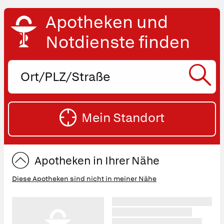
Apotheken und
Notdienste finden
Ort,
PLZ
oder
SU
Straße
Mein Standort
eingeben:
ST
Apotheken in Ihrer Nähe
Diese Apotheken sind nicht in meiner Nähe