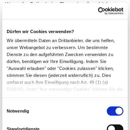
Wenn der Patient eine Therapie wünscht, kann
der Arzt folgende Wirkstoffe verordnen:
Sympathomimetika.
Diese Substanzen regen
Dürfen wir Cookies verwenden?
das sympathische Nervensystem an und
Wir übermitteln Daten an Drittanbieter, die uns helfen,
führen dazu, dass sich die Gefäße verengen
unser Webangebot zu verbessern. Um bestimmte
und dadurch der Blutdruck ansteigt. Nachteil
Dienste zu den aufgeführten Zwecken verwenden zu
ist jedoch, dass diese Stimulation den ganzen
dürfen, benötigen wir Ihre Einwilligung. Indem Sie
Körper erfasst und daher auch
"Auswahl erlauben" oder "Cookies zulassen" klicken,
Herzrhythmusstörungen
ausgelöst werden
stimmen Sie diesen (jederzeit widerruflich) zu. Dies
können. Zu den bei Hypotonie eingesetzten
umfasst auch Ihre Einwilligung nach Art. 49 (1) (a)
DSGVO. Unter "Nur notwendige Cookies" können Sie die
Wirkstoffen gehören
Etilefrin
,
Coffein
,
Datenverarbeitung ablehnen. Sie können Ihre Auswahl
Midodrin
,
Oxilofrin
oder
jederzeit unter "Privatsphäre“ am Seitenende ändern.
Einwilligungsauswahl
Ameziniummetilsulfat
.
Notwendig
Fludrocortison
. Durch die Einnahme von
Fludrocortison
, einer künstlich hergestellten
Standortdienste