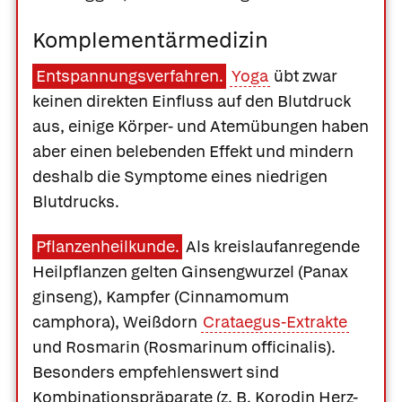
Komplementärmedizin
Entspannungsverfahren.
Yoga
übt zwar
keinen direkten Einfluss auf den Blutdruck
aus, einige Körper- und Atemübungen haben
aber einen belebenden Effekt und mindern
deshalb die Symptome eines niedrigen
Blutdrucks.
Pflanzenheilkunde.
Als kreislaufanregende
Heilpflanzen gelten
Ginsengwurzel
(
Panax
ginseng
),
Kampfer
(
Cinnamomum
camphora
),
Weißdorn
Crataegus-Extrakte
und
Rosmarin
(
Rosmarinum officinalis
).
Besonders empfehlenswert sind
Kombinationspräparate (z. B.
Korodin Herz-