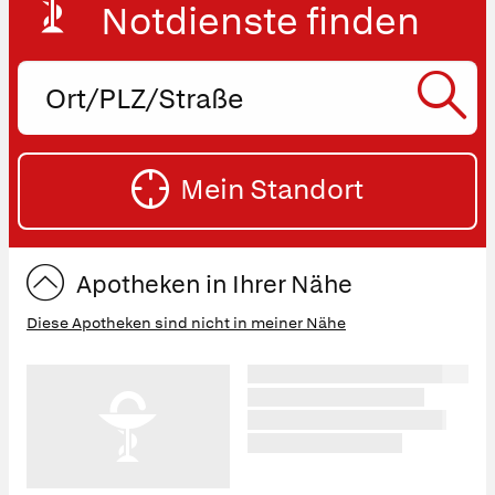
Notdienste finden
Ort,
PLZ
oder
SU
Straße
Mein Standort
eingeben:
ST
Apotheken in Ihrer Nähe
Diese Apotheken sind nicht in meiner Nähe