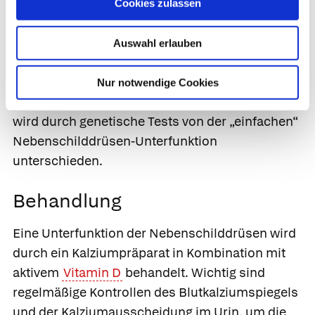
Pseudohypoparathyreoidismus. Hierbei wird
Cookies zulassen
nicht zu wenig Parathormon gebildet, sondern
die Wirkung des Parathormons ist durch eine
Auswahl erlauben
Störung der Signalübertragung an den Zellen
vermindert. Die Zellen sind also resistent und
Nur notwendige Cookies
reagieren nicht auf das Hormon. Die Erkrankung
wird durch genetische Tests von der „einfachen“
Nebenschilddrüsen-Unterfunktion
unterschieden.
Behandlung
Eine Unterfunktion der Nebenschilddrüsen wird
durch ein Kalziumpräparat in Kombination mit
aktivem
Vitamin D
behandelt. Wichtig sind
regelmäßige Kontrollen des Blutkalziumspiegels
und der Kalziumausscheidung im Urin, um die