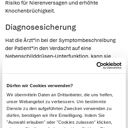
Risiko für Nierenversagen und erhöhte
Knochenbrüchigkeit.
Diagnosesicherung
Hat die Ärzt*in bei der Symptombeschreibung
der Patient*in den Verdacht auf eine
Nebenschilddrüsen-Unterfunktion, kann sie
durch einfache Tests bei der körperlichen
Untersuchung die typischen Muskelsymptome
auslösen. Durch Beklopfen des Gesichtsnervs
Dürfen wir Cookies verwenden?
im Bereich der Wangen lässt sich ein
Wir übermitteln Daten an Drittanbieter, die uns helfen,
charakteristisches Zucken der Mundwinkel
unser Webangebot zu verbessern. Um bestimmte
provozieren
(
Chvostek-Zeichen
). Beim
Dienste zu den aufgeführten Zwecken verwenden zu
Blutdruckmessen kann die aufgeblasene
dürfen, benötigen wir Ihre Einwilligung. Indem Sie
Blutdruckmanschette die typische
"Auswahl erlauben" oder "Cookies zulassen" klicken,