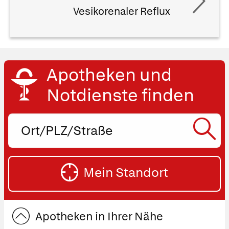
Vesikorenaler Reflux
Apotheken und
Notdienste finden
Ort,
PLZ
oder
SU
Straße
Mein Standort
eingeben:
ST
Apotheken in Ihrer Nähe