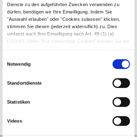
heilbar.
Dienste zu den aufgeführten Zwecken verwenden zu
Georg Thieme Verlag, Stuttgart
dürfen, benötigen wir Ihre Einwilligung. Indem Sie
"Auswahl erlauben" oder "Cookies zulassen" klicken,
Von den Zystennieren abzugrenzen sind die noch
stimmen Sie diesen (jederzeit widerruflich) zu. Dies
umfasst auch Ihre Einwilligung nach Art. 49 (1) (a)
häufigeren
Nierenzysten:
Während die
DSGVO. Unter "Nur notwendige Cookies" können Sie die
Zystenniere eine vererbte Fehlbildung ist und
Datenverarbeitung ablehnen. Sie können Ihre Auswahl
das ganze Nierengewebe betrifft, entwickeln sich
jederzeit unter "Privatsphäre“ am Seitenende ändern.
Einwilligungsauswahl
Nierenzysten im höheren Alter und sind vielfach
Notwendig
nur einzeln vorhanden. Unbekannt ist, warum
sich Nierenzysten entwickeln – fast immer sind
Standortdienste
sie aber völlig harmlos. Selten verbirgt sich
dahinter ein zystisch umgewandelter
Statistiken
Nierenkrebs
. Im Zweifelsfall und bei
Beschwerden können die Zysten operativ
entfernt werden.
Videos