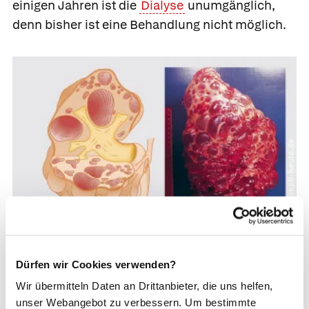
einigen Jahren ist die
Dialyse
unumgänglich,
denn bisher ist eine Behandlung nicht möglich.
Zystennieren haben große Hohlräume im Inneren, die
Dürfen wir Cookies verwenden?
auch an der Nierenoberfläche in Form zahlreicher
Wir übermitteln Daten an Drittanbieter, die uns helfen,
Zysten auffallen. Die Erkrankung ist derzeit nicht
unser Webangebot zu verbessern. Um bestimmte