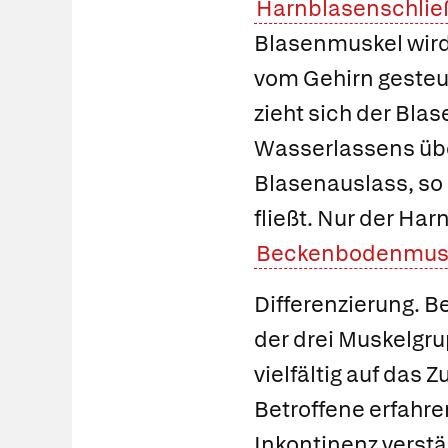
Harnblasenschlie
Blasenmuskel wird
vom Gehirn gesteu
zieht sich der Bla
Wasserlassens übe
Blasenauslass, so d
fließt. Nur der Ha
Beckenbodenmusk
Differenzierung.
Be
der drei Muskelgru
vielfältig auf das
Betroffene erfahre
Inkontinenz verstä