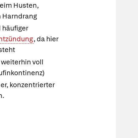
 beim Husten,
m Harndrang
 häufiger
ntzündung
, da hier
steht
weiterhin voll
ufinkontinenz)
er, konzentrierter
n.