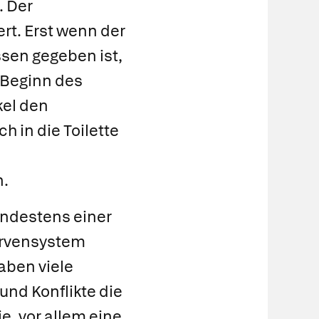
. Der
rt. Erst wenn der
sen gegeben ist,
 Beginn des
kel den
h in die Toilette
n.
indestens einer
Nervensystem
aben viele
und Konflikte die
e, vor allem eine