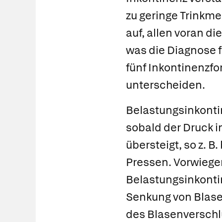
zu geringe Trinkme
auf, allen voran 
was die Diagnose f
fünf Inkontinenzfor
unterscheiden.
Belastungsinkont
sobald der Druck
übersteigt, so z. 
Pressen. Vorwiegen
Belastungsinkonti
Senkung von Blase
des Blasenverschl