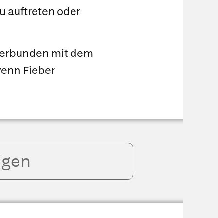
 auftreten oder
 verbunden mit dem
wenn Fieber
igen