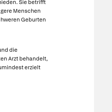
eden. Sie betrifft
üngere Menschen
 schweren Geburten
und die
ten Arzt behandelt,
zumindest erzielt
n