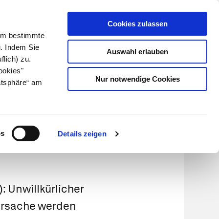
Cookies zulassen
Kundenlogin
Info für Apotheker
 Um bestimmte
g. Indem Sie
Auswahl erlauben
flich) zu.
Suche
leben
Über uns
ookies"
Nur notwendige Cookies
atsphäre“ am
z
os
Details zeigen
 Unwillkürlicher
Ursache werden