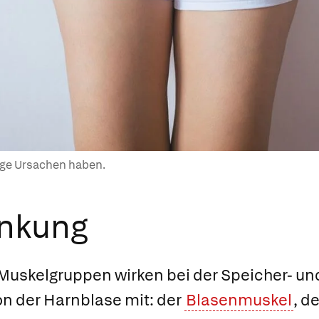
tige Ursachen haben.
ankung
 Muskelgruppen wirken bei der Speicher- un
n der Harnblase mit: der
Blasenmuskel
, d