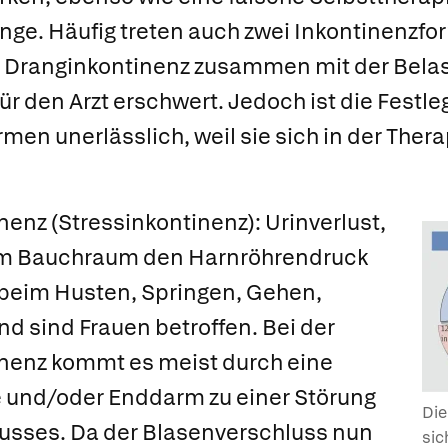
nge. Häufig treten auch zwei Inkontinenzf
die Dranginkontinenz zusammen mit der Bela
ür den Arzt erschwert. Jedoch ist die Festle
men unerlässlich, weil sie sich in der Thera
inenz
(Stressinkontinenz): Urinverlust,
 im Bauchraum den Harnröhrendruck
B. beim Husten, Springen, Gehen,
d sind Frauen betroffen. Bei der
nenz kommt es meist durch eine
 und/oder Enddarm zu einer Störung
Die
usses. Da der Blasenverschluss nun
sic