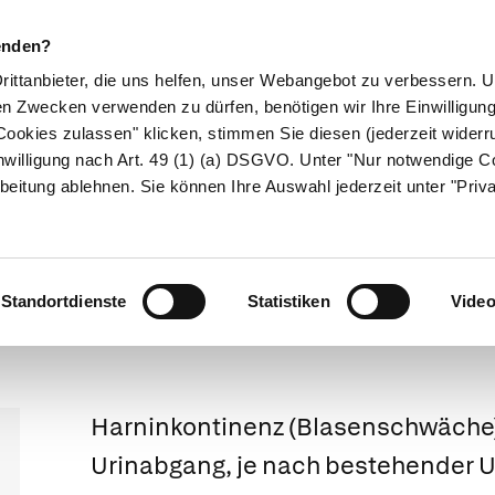
enden?
Drittanbieter, die uns helfen, unser Webangebot zu verbessern.
en Zwecken verwenden zu dürfen, benötigen wir Ihre Einwilligun
ookies zulassen" klicken, stimmen Sie diesen (jederzeit widerru
ikamente
Naturheilkunde
Eltern & Kind
Gesund 
nwilligung nach Art. 49 (1) (a) DSGVO. Unter "Nur notwendige C
beitung ablehnen. Sie können Ihre Auswahl jederzeit unter "Priv
Weitergeleitet von unwillkürlichem Urinabgang
Harninkontinen
Standortdienste
Statistiken
Vide
Harninkontinenz
(Blasenschwäche):
Urinabgang, je nach bestehender 