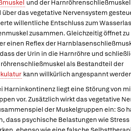
ßmuskel
und der
Harnröhrenschließmuskel
 über das vegetative Nervensystem gesteue
erte willentliche Entschluss zum Wasserlas
senmuskel zusammen. Gleichzeitig öffnet zu
r einen Reflex der Harnblasenschließmus
ass der Urin in die Harnröhre und schließlic
rnröhrenschließmuskel als Bestandteil der
ulatur
kann willkürlich angespannt werde
i Harninkontinenz liegt eine Störung von m
ppen vor. Zusätzlich wirkt das vegetative 
 Zusammenspiel der Muskelgruppen ein: So h
n, dass psychische Belastungen wie Stress 
rken, ebenso wie eine falsche Selbsttherapi