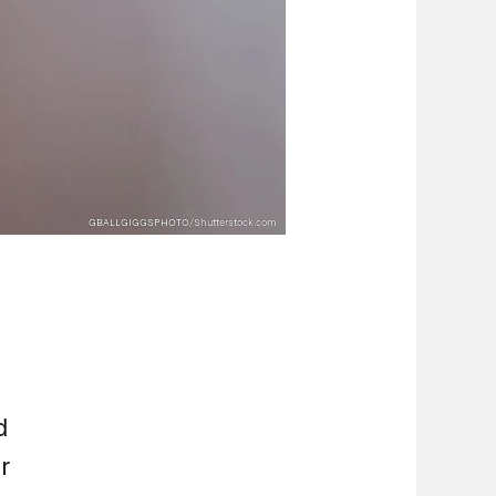
GBALLGIGGSPHOTO/Shutterstock.com
d
er