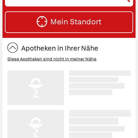
oder
SU
Straße
Mein Standort
eingeben:
ST
Apotheken in Ihrer Nähe
Diese Apotheken sind nicht in meiner Nähe