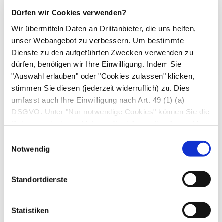
entsteht, in der der Arm ruhig gestellt ist. Bei
Dürfen wir Cookies verwenden?
Beinbrüchen ist es zweckmäßig, den Bruch
Wir übermitteln Daten an Drittanbieter, die uns helfen,
mit fest gerollten Kleidungsstücken, Decken,
unser Webangebot zu verbessern. Um bestimmte
Kissen oder ähnlichem zu umpolstern, bis
Dienste zu den aufgeführten Zwecken verwenden zu
eine medizinische Versorgung erfolgt.
dürfen, benötigen wir Ihre Einwilligung. Indem Sie
"Auswahl erlauben" oder "Cookies zulassen" klicken,
stimmen Sie diesen (jederzeit widerruflich) zu. Dies
umfasst auch Ihre Einwilligung nach Art. 49 (1) (a)
Das macht der Arzt
DSGVO. Unter "Nur notwendige Cookies" können Sie die
Datenverarbeitung ablehnen. Sie können Ihre Auswahl
jederzeit unter "Privatsphäre“ am Seitenende ändern.
Bei verschobenen Knochenbrüchen beginnt die
Einwilligungsauswahl
Notwendig
Therapie damit, die Knochenbruchstücke in die
normale Stellung zu bringen. Die
Einrichtung
(Reposition) erreicht der Arzt durch dosierten
Standortdienste
Zug und Druck, manchmal aber auch nur im
Rahmen einer Operation.
Statistiken