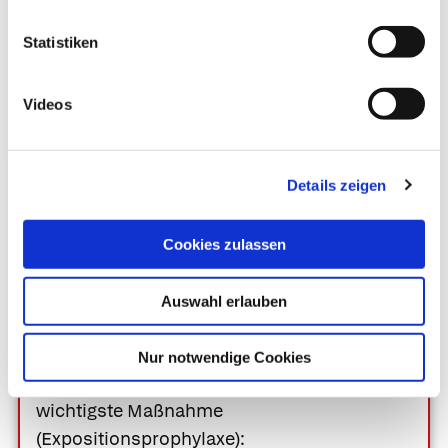
Schwangere und Kinder unter 5 Jahren
generell auf Reisen in Malariagebiete
Statistiken
verzichten.
Videos
Ihre Apotheke
Details zeigen
empfiehlt
Cookies zulassen
Was sie selbst tun können
Auswahl erlauben
Expositionsprophylaxe.
Um einer Malaria
vorzubeugen gilt das konsequente
Nur notwendige Cookies
Verhindern von Mückenstichen als
wichtigste Maßnahme
(Expositionsprophylaxe):