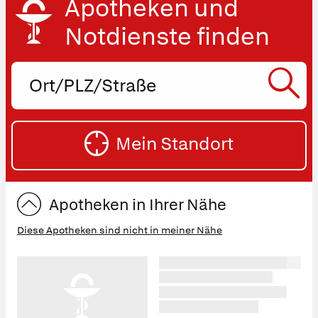
Apotheken und
Notdienste finden
Ort,
PLZ
oder
SU
Straße
Mein Standort
eingeben:
ST
Apotheken in Ihrer Nähe
Diese Apotheken sind nicht in meiner Nähe