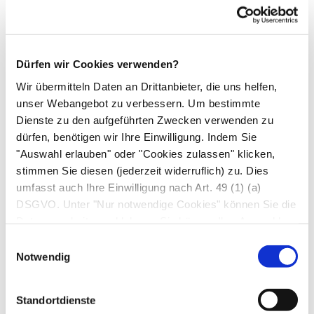
entfernt ist. In den allermeisten touristisch
erschlossenen Malaria-Regionen besteht eine
ausreichende bis sehr gute medizinische
Versorgung.
Dürfen wir Cookies verwenden?
Wir übermitteln Daten an Drittanbieter, die uns helfen,
Für Kinder gibt es auch einen Impfstoff, der
unser Webangebot zu verbessern. Um bestimmte
jedoch noch nicht zugelassen ist. Er soll bei
Dienste zu den aufgeführten Zwecken verwenden zu
Kindern > 5 Monaten in Malaria-
dürfen, benötigen wir Ihre Einwilligung. Indem Sie
Endemiegebieten die hohe Anzahl tödlicher
"Auswahl erlauben" oder "Cookies zulassen" klicken,
Krankheitsverläufe reduzieren. Für Kinder unter
stimmen Sie diesen (jederzeit widerruflich) zu. Dies
umfasst auch Ihre Einwilligung nach Art. 49 (1) (a)
4 Jahren und Erwachsene wird die Impfung nicht
DSGVO. Unter "Nur notwendige Cookies" können Sie die
empfohlen.
Datenverarbeitung ablehnen. Sie können Ihre Auswahl
jederzeit unter "Privatsphäre“ am Seitenende ändern.
Einwilligungsauswahl
Hinweis: Wegen des schwerwiegenden
Notwendig
Krankheitsgeschehens und der
eingeschränkten medikamentösen
Standortdienste
Prophylaxemöglichkeiten sollten