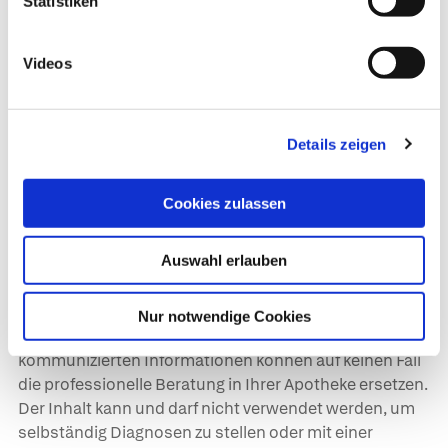
Statistiken
Dr. med. Katja Flieger, Dr. med. Arne Schäffler in:
Gesundheit heute, herausgegeben von Dr. med. Arne
Schäffler. Trias, Stuttgart, 3. Auflage (2014). | zuletzt
Videos
geändert am
14.07.2020
um 13:16 Uhr
Details zeigen
Cookies zulassen
Auswahl erlauben
Wichtiger Hinweis:
Dieser Artikel ist nach
wissenschaftlichen Standards verfasst
und von
Nur notwendige Cookies
Mediziner*innen geprüft worden. Die in diesem Artikel
kommunizierten Informationen können auf keinen Fall
die professionelle Beratung in Ihrer Apotheke ersetzen.
Der Inhalt kann und darf nicht verwendet werden, um
selbständig Diagnosen zu stellen oder mit einer