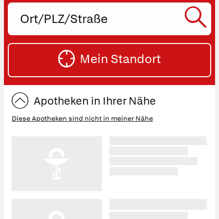
Ort,
PLZ
oder
SU
Straße
Mein Standort
eingeben:
ST
Apotheken in Ihrer Nähe
Diese Apotheken sind nicht in meiner Nähe