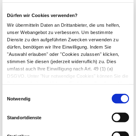
lassen, dass man sich bald an die veränderte
Lebenssituation gewöhnt haben wird.
Dürfen wir Cookies verwenden?
Die beste Prophylaxe für den Baby-Blues ist eine
Wir übermitteln Daten an Drittanbieter, die uns helfen,
gute Planung für die Zeit nach der Geburt. Dazu
unser Webangebot zu verbessern. Um bestimmte
gehört, dass sich das Umfeld ausreichend Zeit
Dienste zu den aufgeführten Zwecken verwenden zu
zur Unterstützung der Mutter freihält.
dürfen, benötigen wir Ihre Einwilligung. Indem Sie
"Auswahl erlauben" oder "Cookies zulassen" klicken,
Insbesondere die Väter tun gut daran, ein
stimmen Sie diesen (jederzeit widerruflich) zu. Dies
Urlaubskontingent für die Wochen nach der
umfasst auch Ihre Einwilligung nach Art. 49 (1) (a)
Geburt einzuplanen, um flexibel Entlastung und
DSGVO. Unter "Nur notwendige Cookies" können Sie die
Unterstützung bieten zu können. Manchmal wirkt
Datenverarbeitung ablehnen. Sie können Ihre Auswahl
eine mütterliche Auszeit von sechs oder acht
jederzeit unter "Privatsphäre“ am Seitenende ändern.
Einwilligungsauswahl
Stunden schon Wunder; ins Kino zu gehen ist
Notwendig
möglicherweise wirksamer als der nächste
Arztbesuch.
Standortdienste
Autor*innen