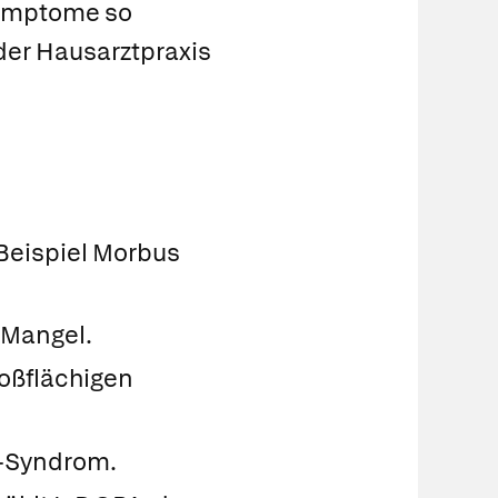
Symptome so
 der Hausarztpraxis
Beispiel Morbus
-Mangel.
oßflächigen
-Syndrom.