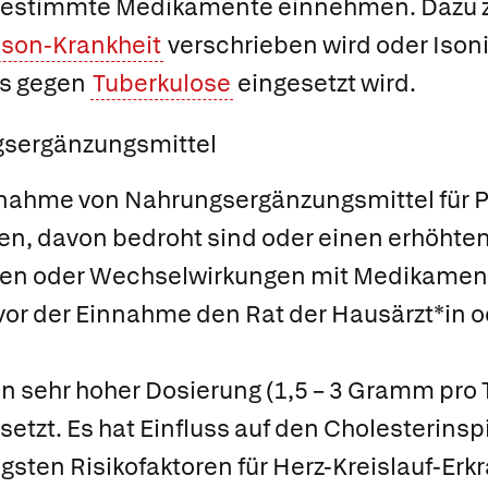
bestimmte Medikamente einnehmen. Dazu z
nson-Krankheit
verschrieben wird oder Isoni
as gegen
Tuberkulose
eingesetzt wird.
gsergänzungsmittel
innahme von Nahrungsergänzungsmittel für P
en, davon bedroht sind oder einen erhöhte
n oder Wechselwirkungen mit Medikament
 vor der Einnahme den Rat der Hausärzt*in 
in sehr hoher Dosierung (1,5 – 3 Gramm pro 
tzt. Es hat Einfluss auf den Cholesterinspi
igsten Risikofaktoren für Herz-Kreislauf-Erk