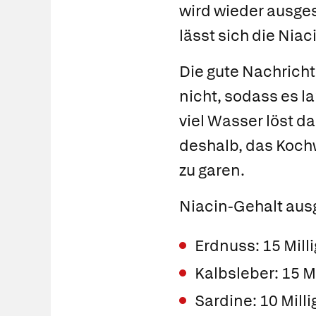
wird wieder ausges
lässt sich die Nia
Die gute Nachricht
nicht, sodass es l
viel Wasser löst d
deshalb, das Koch
zu garen.
Niacin-Gehalt aus
Erdnuss: 15 Mi
Kalbsleber: 15
Sardine: 10 Mi