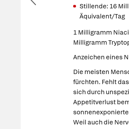
Stillende: 16 Mi
Äquivalent/Tag
1 Milligramm Niaci
Milligramm Trypto
Anzeichen eines N
Die meisten Mensc
fürchten. Fehlt da
sich durch unspez
Appetitverlust b
sonnenexponierten 
Weil auch die Nerv