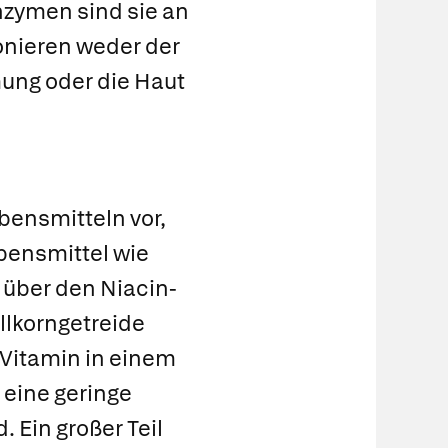
Enzymen sind sie an
onieren weder der
ung oder die Haut
bensmitteln vor,
bensmittel wie
 über den Niacin-
llkorngetreide
s Vitamin in einem
eine geringe
Ein großer Teil