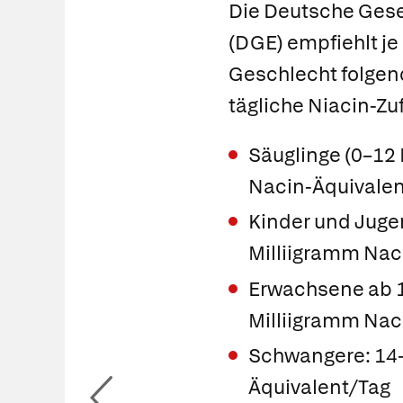
Die Deutsche Gesel
(DGE) empfiehlt je
Geschlecht folgend
tägliche Niacin-Zu
Säuglinge (0–12 
Nacin-Äquivalen
Kinder und Jugen
Milliigramm Nac
Erwachsene ab 1
Milliigramm Nac
Schwangere: 14–
Äquivalent/Tag