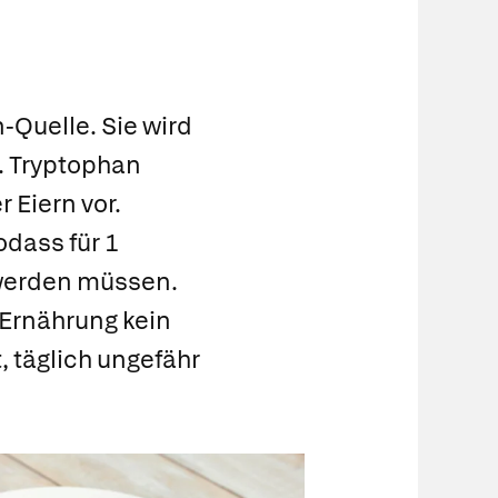
Quelle. Sie wird
. Tryptophan
 Eiern vor.
odass für 1
werden müssen.
 Ernährung kein
, täglich ungefähr