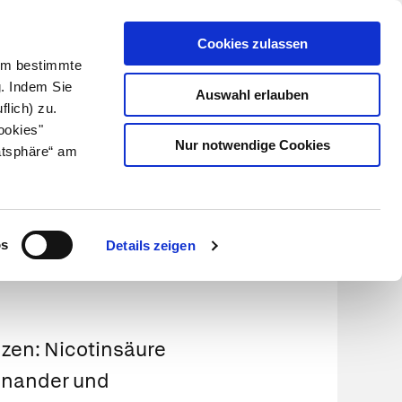
Cookies zulassen
Kundenlogin
Info für Apotheker
 Um bestimmte
g. Indem Sie
Auswahl erlauben
flich) zu.
Suche
leben
Über uns
ookies"
Nur notwendige Cookies
atsphäre“ am
os
Details zeigen
nzen: Nicotinsäure
einander und