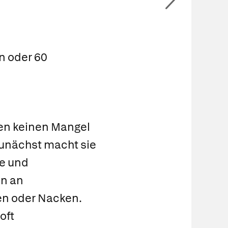
n oder 60
en keinen Mangel
 Zunächst macht sie
e und
n an
gen oder Nacken.
oft