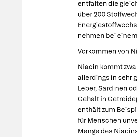
entfalten die glei
über 200 Stoffwech
Energiestoffwechs
nehmen bei einem
Vorkommen von Nia
Niacin kommt zwar 
allerdings in seh
Leber, Sardinen od
Gehalt in Getreide
enthält zum Beispie
für Menschen unve
Menge des Niacins