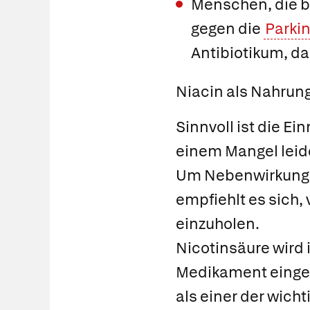
Menschen, die 
gegen die
Parki
Antibiotikum, d
Niacin als Nahrun
Sinnvoll ist die E
einem Mangel leid
Um Nebenwirkunge
empfiehlt es sich,
einzuholen.
Nicotinsäure wird 
Medikament eingese
als einer der wicht