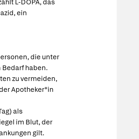
ählt L-DOPA, das
azid, ein
ersonen, die unter
n Bedarf haben.
en zu vermeiden,
oder Apotheker*in
Tag) als
egel im Blut, der
rankungen gilt.