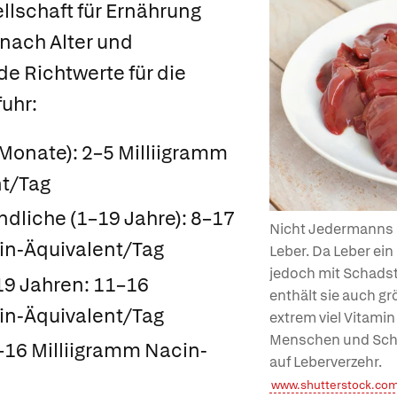
lschaft für Ernährung
 nach Alter und
e Richtwerte für die
fuhr:
Monate): 2–5 Milliigramm
t/Tag
dliche (1–19 Jahre): 8–17
Nicht Jedermanns S
in-Äquivalent/Tag
Leber. Da Leber ein
jedoch mit Schadst
9 Jahren: 11–16
enthält sie auch g
in-Äquivalent/Tag
extrem viel Vitami
Menschen und Schw
16 Milliigramm Nacin-
auf Leberverzehr.
www.shutterstock.co