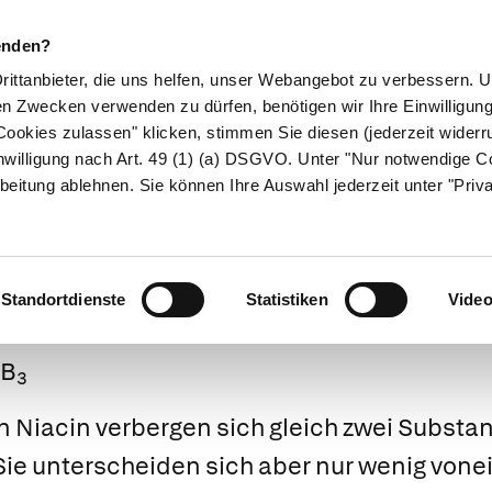
enden?
Drittanbieter, die uns helfen, unser Webangebot zu verbessern.
en Zwecken verwenden zu dürfen, benötigen wir Ihre Einwilligun
ookies zulassen" klicken, stimmen Sie diesen (jederzeit widerru
ikamente
Naturheilkunde
Eltern & Kind
Gesund 
nwilligung nach Art. 49 (1) (a) DSGVO. Unter "Nur notwendige C
beitung ablehnen. Sie können Ihre Auswahl jederzeit unter "Priv
Niacin
Standortdienste
Statistiken
Vide
 B
3
 Niacin verbergen sich gleich zwei Substa
Sie unterscheiden sich aber nur wenig von