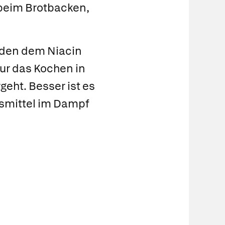
 beim Brotbacken,
haden dem Niacin
Nur das Kochen in
geht. Besser ist es
smittel im Dampf