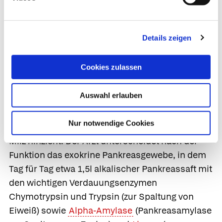
Bauchspeicheldrüse
Details zeigen
Die
Bauchspeicheldrüse
(Pankreas) besteht aus
dem
Pankreaskopf im rechten Oberbauch, der in
Cookies zulassen
den C-förmigen Bogen des Zwölffingerdarms
eingebettet ist, dem
Pankreaskörper, der die
Auswahl erlauben
Aorta und die Wirbelsäule im Bereich des 1. und
2. Lendenwirbels überquert, und dem
Nur notwendige Cookies
Pankreasschwanz, der sich nach links bis zur
Milz hinzieht. Der Arzt unterscheidet nach der
Funktion das
exokrine Pankreasgewebe, in dem
Tag für Tag etwa 1,5l alkalischer
Pankreassaft
mit
den wichtigen Verdauungsenzymen
Chymotrypsin
und
Trypsin
(zur Spaltung von
Eiweiß) sowie
Alpha-Amylase
(Pankreasamylase