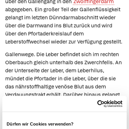
über den Gallengang in den
Zwölffingerdarm
abgegeben. Ein großer Teil der Gallenflüssigkeit
gelangt im letzten Dünndarmabschnitt wieder
über die Darmwand ins Blut zurück und wird
über den Pfortaderkreislauf dem
Leberstoffwechsel wieder zur Verfügung gestellt.
Gallenwege
. Die Leber befindet sich im rechten
Oberbauch gleich unterhalb des Zwerchfells. An
der Unterseite der Leber, dem
Leberhilus,
mündet die Pfortader in die Leber, über die sie
das nährstoffhaltige venöse Blut aus dem
Verdauungstrakt erhält. Darüber hinaus gelangt
sauerstoffreiches Blut aus dem großen Kreislauf
über die Leberarterie in die Leber. Den Leberhilus
verlassen nebeneinander die Lebervene und der
Dürfen wir Cookies verwenden?
Gallengang
(Ductus choledochus), über den die