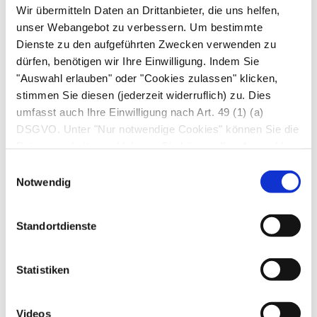
Wir übermitteln Daten an Drittanbieter, die uns helfen,
von der Leber produzierte Gallenflüssigkeit in
unser Webangebot zu verbessern. Um bestimmte
den Zwölffingerdarm fließt. Bis zur nächsten
Dienste zu den aufgeführten Zwecken verwenden zu
Nahrungsaufnahme wird die Gallenflüssigkeit in
dürfen, benötigen wir Ihre Einwilligung. Indem Sie
der
Gallenblase
zwischengelagert und
"Auswahl erlauben" oder "Cookies zulassen" klicken,
eingedickt. Die birnenförmige Gallenblase liegt
stimmen Sie diesen (jederzeit widerruflich) zu. Dies
an der Unterseite der Leber und ist durch einen
umfasst auch Ihre Einwilligung nach Art. 49 (1) (a)
DSGVO. Unter "Nur notwendige Cookies" können Sie die
kleinen Seitengang, den
Gallenblasengang
Datenverarbeitung ablehnen. Sie können Ihre Auswahl
(Ductus cysticus) mit dem Gallengang
jederzeit unter "Privatsphäre“ am Seitenende ändern.
Einwilligungsauswahl
verbunden. Der Gallengang verläuft in seinem
Notwendig
letzten Abschnitt durch die Bauchspeicheldrüse
und vereinigt sich hier bei vielen Menschen mit
Standortdienste
dem
Bauchspeicheldrüsengang
(Pankreasgang,
Ductus pancreaticus), bevor er an der
Statistiken
Pankreaspapille
(Papilla Vateri, Vater-Papille =
Ausgang des Pankreaskanals) in den
Zwölffingerdarm mündet.
Videos