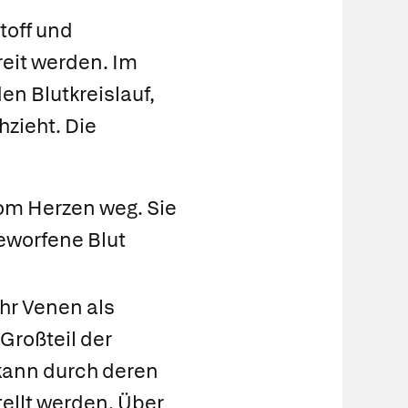
toff und
eit werden. Im
den
Blutkreislauf
,
zieht. Die
vom Herzen weg. Sie
eworfene Blut
hr Venen als
 Großteil der
kann durch deren
tellt werden. Über