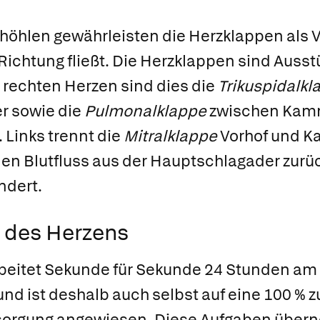
zhöhlen gewährleisten die
Herzklappen
als 
e Richtung fließt. Die Herzklappen sind Auss
 rechten Herzen sind dies die
Trikuspidalkl
r sowie die
Pulmonalklappe
zwischen Kam
Links trennt die
Mitralklappe
Vorhof und 
en Blutfluss aus der Hauptschlagader zurüc
ndert.
 des Herzens
beitet Sekunde für Sekunde 24 Stunden am 
und ist deshalb auch selbst auf eine 100 % z
sorgung angewiesen. Diese Aufgaben über