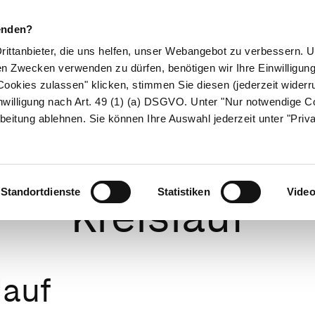
enden?
Drittanbieter, die uns helfen, unser Webangebot zu verbessern.
en Zwecken verwenden zu dürfen, benötigen wir Ihre Einwilligun
ookies zulassen" klicken, stimmen Sie diesen (jederzeit widerru
ikamente
Naturheilkunde
Eltern & Kind
Gesund 
nwilligung nach Art. 49 (1) (a) DSGVO. Unter "Nur notwendige C
beitung ablehnen. Sie können Ihre Auswahl jederzeit unter "Priv
unktionieren Her
Standortdienste
Statistiken
Vide
Kreislauf
lauf