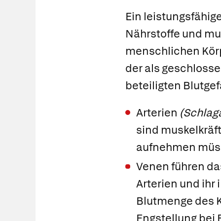
Ein leistungsfähig
Nährstoffe und mu
menschlichen Körp
der als geschloss
beteiligten Blutge
Arterien
(Schlag
sind muskelkräft
aufnehmen müsse
Venen
führen da
Arterien und ih
Blutmenge des K
Engstellung bei 