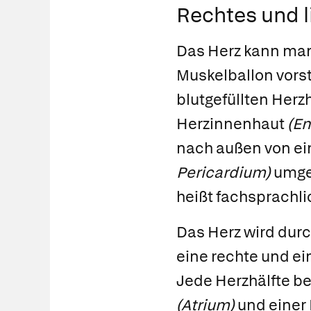
Rechtes und l
Das Herz kann man
Muskelballon vorst
blutgefüllten Herz
Herzinnenhaut
(En
nach außen von e
Pericardium)
umgeb
heißt fachsprachl
Das Herz wird dur
eine rechte und ein
Jede Herzhälfte b
(Atrium)
und einer