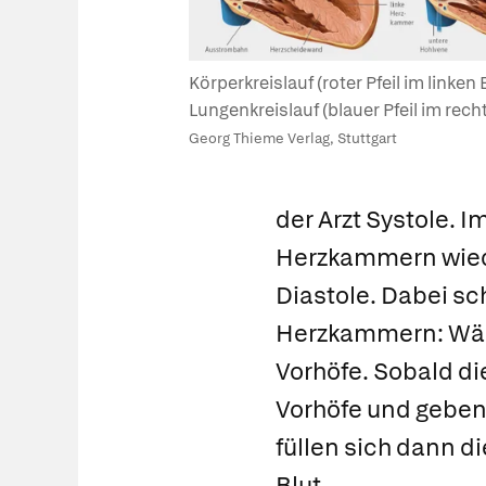
Körperkreislauf (roter Pfeil im linken 
Lungenkreislauf (blauer Pfeil im recht
Georg Thieme Verlag, Stuttgart
der Arzt
Systole
. I
Herzkammern wiede
Diastole
. Dabei sc
Herzkammern: Währ
Vorhöfe. Sobald di
Vorhöfe und geben
füllen sich dann 
Blut.