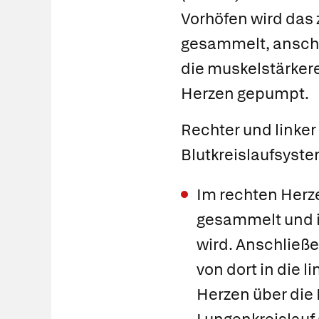
Vorhöfen wird das 
gesammelt, anschl
die muskelstärke
Herzen gepumpt.
Rechter und linker
Blutkreislaufsyst
Im rechten Her
gesammelt und in
wird. Anschließe
von dort in die 
Herzen über die 