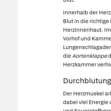
Innerhalb der Her
Blut in die richtig
Herzinnenhaut. Im
Vorhof und Kamme
Lungenschlagader. 
die
Aortenklappe
d
Herzkammer verhi
Durchblutung
Der Herzmuskel ar
dabei viel Energie 
und Sauerstoffver