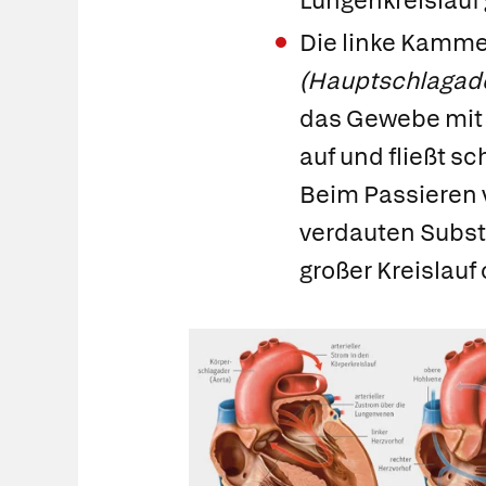
Lungenkreislauf
Die linke Kamm
(Hauptschlagade
das Gewebe mit 
auf und fließt s
Beim Passieren 
verdauten Substa
großer Kreislauf