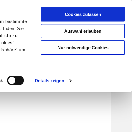
Cookies zulassen
Kundenlogin
Info für Apotheker
 Um bestimmte
g. Indem Sie
Auswahl erlauben
flich) zu.
Suche
leben
Über uns
ookies"
Nur notwendige Cookies
atsphäre“ am
z und
os
Details zeigen