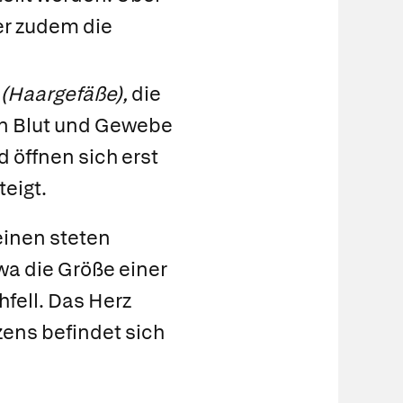
per zudem die
(Haargefäße),
die
n Blut und Gewebe
 öffnen sich erst
eigt.
einen steten
wa die Größe einer
fell. Das Herz
rzens befindet sich