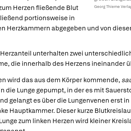
zum Herzen fließende Blut
Georg Thieme Verlag
ießend portionsweise in
ren Herzkammern abgegeben und von diese
 Herzanteil unterhalten zwei unterschiedlic
eme, die innerhalb des Herzens ineinander 
zen wird das aus dem Körper kommende,
sa
 die Lunge gepumpt, in der es mit Sauersto
nd gelangt es über die Lungenvenen erst in 
linke Hauptkammer. Dieser kurze Blutkreisla
Lunge zum linken Herzen wird kleiner Kreisl