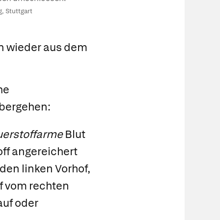
, Stuttgart
n wieder aus dem
he
übergehen:
uerstoffarme
Blut
ff angereichert
den linken Vorhof,
uf vom rechten
auf oder