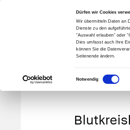
Dürfen wir Cookies verw
Wir übermitteln Daten an 
Dienste zu den aufgeführt
"Auswahl erlauben" oder "C
Krankheiten
Symptome
Therapie
Med
Dies umfasst auch Ihre Ei
können Sie die Datenverar
Seitenende ändern.
So f
Einwilligungsauswahl
Notwendig
Blutkreis