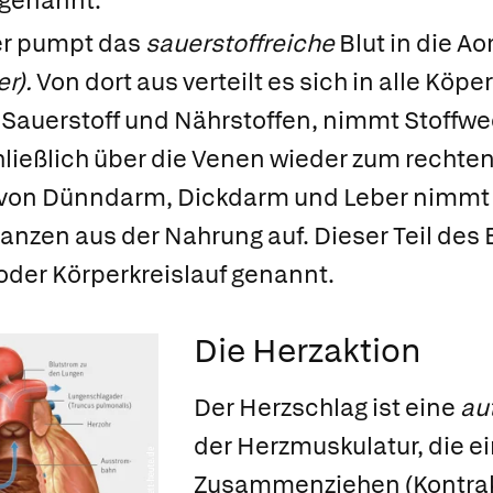
genannt.
er pumpt das
sauerstoffreiche
Blut in die
Ao
r).
Von dort aus verteilt es sich in alle Köpe
Sauerstoff und Nährstoffen, nimmt Stoffw
chließlich über die Venen wieder zum rechte
von Dünndarm, Dickdarm und Leber nimmt d
nzen aus der Nahrung auf. Dieser Teil des B
 oder
Körperkreislauf
genannt.
Die Herzaktion
Der
Herzschlag
ist eine
au
der Herzmuskulatur, die e
Zusammenziehen (Kontrak