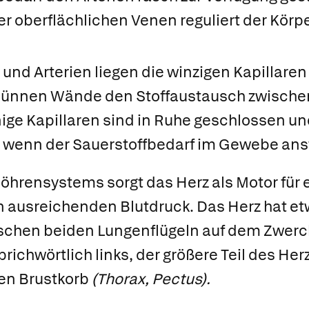
der oberflächlichen Venen reguliert der Kör
und Arterien liegen die winzigen
Kapillaren
 dünnen Wände den Stoffaustausch zwische
ige Kapillaren sind in Ruhe geschlossen und
, wenn der Sauerstoffbedarf im Gewebe anst
Röhrensystems sorgt das
Herz
als Motor für 
n ausreichenden Blutdruck. Das Herz hat et
ischen beiden Lungenflügeln auf dem Zwerch
prichwörtlich links, der größere Teil des He
ken
Brustkorb
(Thorax, Pectus).