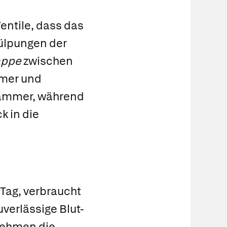
Ventile, dass das
tülpungen der
appe
zwischen
mer und
Kammer, während
k in die
Tag, verbraucht
uverlässige Blut-
nehmen die