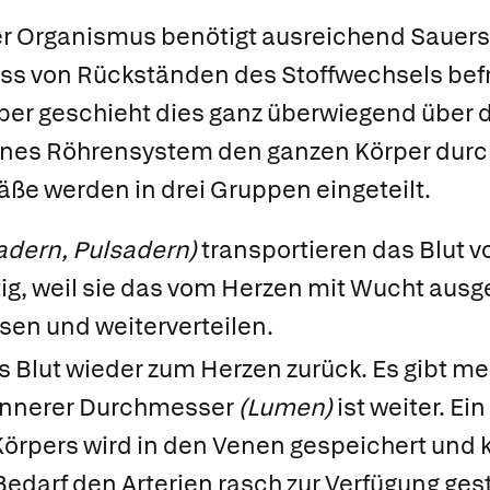
er Organismus benötigt ausreichend Sauers
ss von Rückständen des Stoffwechsels befr
er geschieht dies ganz überwiegend über 
enes Röhrensystem den ganzen Körper durch
fäße werden in drei Gruppen eingeteilt.
adern, Pulsadern)
transportieren das Blut 
ig, weil sie das vom Herzen mit Wucht ausg
n und weiterverteilen.
s Blut wieder zum Herzen zurück. Es gibt me
r innerer Durchmesser
(Lumen)
ist weiter. Ein
örpers wird in den Venen gespeichert und 
Bedarf den Arterien rasch zur Verfügung ges