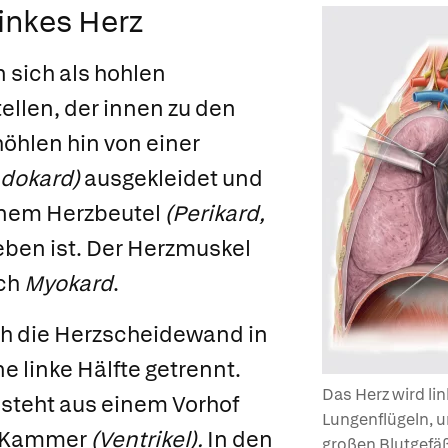
inkes Herz
 sich als hohlen
ellen, der innen zu den
höhlen hin von einer
dokard)
ausgekleidet und
inem
Herzbeutel
(Perikard,
en ist. Der
Herzmuskel
ich
Myokard
.
ch die Herzscheidewand in
e linke Hälfte getrennt.
Das Herz wird li
esteht aus einem
Vorhof
Lungenflügeln, 
Kammer
(Ventrikel).
In den
großen Blutgef