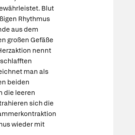
ewährleistet. Blut
äßigen Rhythmus
unde aus dem
en großen Gefäße
Herzaktion nennt
rschlafften
eichnet man als
den beiden
 die leeren
rahieren sich die
Kammerkontraktion
mus wieder mit