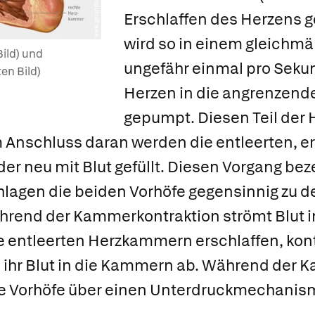
Erschlaffen des Herzens g
wird so in einem gleichm
Bild) und
ungefähr einmal pro Sek
en Bild)
Herzen in die angrenzend
gepumpt. Diesen Teil der 
m Anschluss daran werden die entleerten, e
r neu mit Blut gefüllt. Diesen Vorgang bez
hlagen die beiden Vorhöfe gegensinnig zu 
end der Kammerkontraktion strömt Blut in
e entleerten Herzkammern erschlaffen, kont
 ihr Blut in die Kammern ab. Während der 
die Vorhöfe über einen Unterdruckmechanis