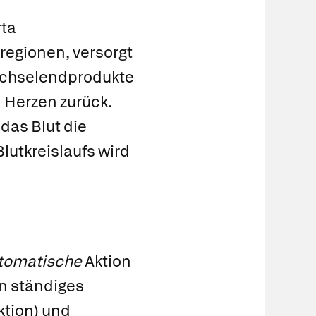
rta
rregionen, versorgt
echselendprodukte
n Herzen zurück.
as Blut die
lutkreislaufs wird
tomatische
Aktion
in ständiges
tion) und