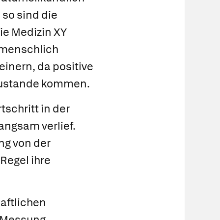
 so sind die
ie Medizin XY
 menschlich
einern, da positive
 zustande kommen.
schritt in der
angsam verlief.
ang von der
 Regel ihre
aftlichen
e Messung