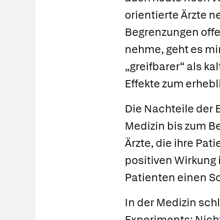
orientierte Ärzte 
Begrenzungen offen
nehme, geht es mi
„greifbarer“ als ka
Effekte zum erheb
Die Nachteile der 
Medizin bis zum Be
Ärzte, die ihre Pat
positiven Wirkung i
Patienten einen Sc
In der Medizin sc
Experiments: Nich