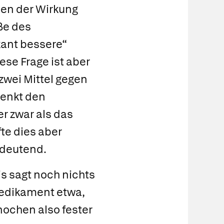
hen der Wirkung
ße des
ikant bessere“
ese Frage ist aber
zwei Mittel gegen
senkt den
r zwar als das
te dies aber
edeutend.
is sagt noch nichts
Medikament etwa,
ochen also fester