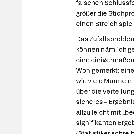
falschen Schlussfol
größer die Stichpr
einen Streich spiel
Das Zufallsproblem
können nämlich ge
eine einigermaßen 
Wohlgemerkt: eine
wie viele Murmeln
über die Verteilun
sicheres – Ergebn
allzu leicht mit „
signifikanten Ergeb
(Statistiker schreib