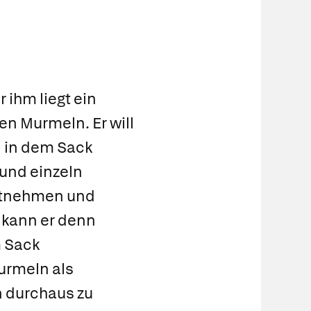
 ihm liegt ein
n Murmeln. Er will
n in dem Sack
 und einzeln
entnehmen und
r kann er denn
m Sack
Murmeln als
n durchaus zu