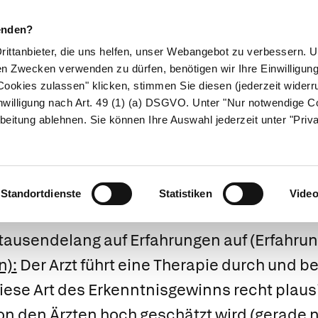
enden?
Drittanbieter, die uns helfen, unser Webangebot zu verbessern.
en Zwecken verwenden zu dürfen, benötigen wir Ihre Einwilligun
ookies zulassen" klicken, stimmen Sie diesen (jederzeit widerru
ikamente
Naturheilkunde
Eltern & Kind
Gesund 
nwilligung nach Art. 49 (1) (a) DSGVO. Unter "Nur notwendige C
beitung ablehnen. Sie können Ihre Auswahl jederzeit unter "Priv
ssenschaft funkt
Standortdienste
Statistiken
Vide
rtausendelang auf Erfahrungen auf
(
Erfahru
n):
Der Arzt führt eine Therapie durch und b
iese Art des Erkenntnisgewinns recht plaus
n den Ärzten hoch geschätzt wird (gerade 