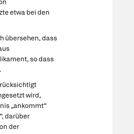
von
zte etwa bei den
ch übersehen, dass
aus
dikament, so dass
.
rücksichtigt
gesetzt wird,
ntnis „ankommt“
“, darüber
ion der