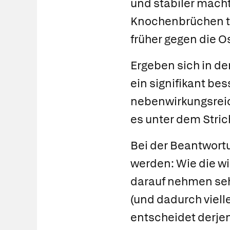
und stabiler macht
Knochenbrüchen ta
früher gegen die O
Ergeben sich in der
ein signifikant b
nebenwirkungsreic
es unter dem Stric
Bei der Beantwort
werden: Wie die wi
darauf nehmen seh
(und dadurch vielle
entscheidet derjeni