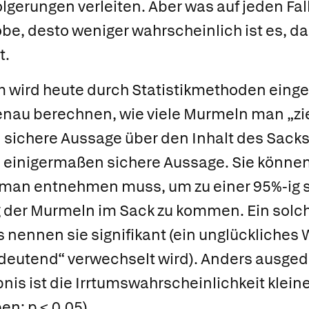
gerungen verleiten. Aber was auf jeden Fall 
obe, desto weniger wahrscheinlich ist es, da
t.
 wird heute durch Statistikmethoden eingeg
nau berechnen, wie viele Murmeln man „z
sichere Aussage über den Inhalt des Sacks 
 einigermaßen sichere Aussage. Sie können 
 man entnehmen muss, um zu einer 95%-ig 
g der Murmeln im Sack zu kommen. Ein solch
is nennen sie
signifikant
(ein unglückliches W
bedeutend“ verwechselt wird). Anders ausged
nis ist die Irrtumswahrscheinlichkeit kleine
en: p < 0,05).