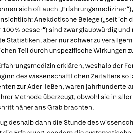
nennen sich oft auch „Erfahrungsmediziner“),
sichtlich: Anekdotische Belege („seit ich d
r 100 % besser“) sind zwar glaubwürdig und
lte Statistiken, aber nur schwer zu verallgem
lichen Teil durch unspezifische Wirkungen
Erfahrungsmedizin erklären, weshalb der Fort
ginn des wissenschaftlichen Zeitalters so l
ienten zur Ader ließen, waren jahrhundertel
hrer Methode überzeugt, obwohl sie in aller
hritt näher ans Grab brachten.
hlug deshalb dann die Stunde des wissensch
t die Erfahrung, sondern die systematisch