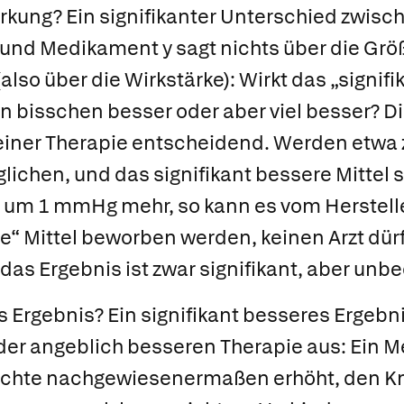
irkung?
Ein signifikanter Unterschied zwisc
und Medikament y sagt nichts über die Grö
lso über die Wirkstärke): Wirkt das „signif
 bisschen besser oder aber viel besser? Di
einer Therapie entscheidend. Werden etwa 
lichen, und das signifikant bessere Mittel 
h um 1 mmHg mehr, so kann es vom Herstelle
re“ Mittel beworben werden, keinen Arzt dürf
as Ergebnis ist zwar signifikant, aber unb
as Ergebnis?
Ein signifikant besseres Ergebn
 der angeblich besseren Therapie aus: Ein 
chte nachgewiesenermaßen erhöht, den Kn