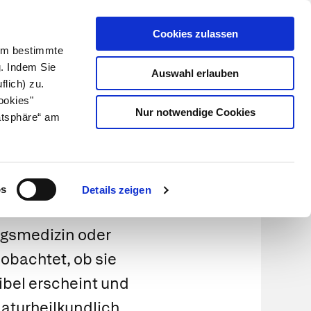
Cookies zulassen
Kundenlogin
Info für Apotheker
 Um bestimmte
g. Indem Sie
Auswahl erlauben
flich) zu.
Suche
leben
Über uns
ookies"
Nur notwendige Cookies
atsphäre“ am
ioniert
os
Details zeigen
ngsmedizin
oder
eobachtet, ob sie
ibel erscheint und
naturheilkundlich