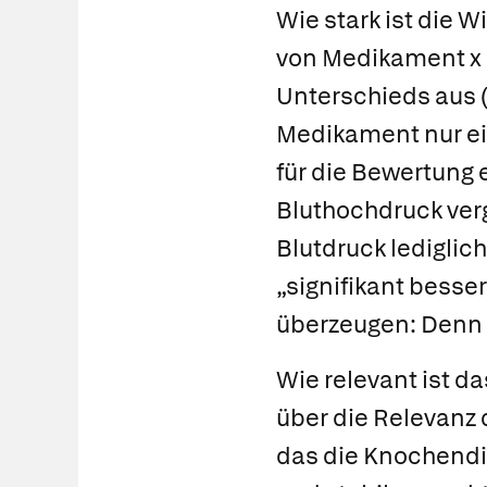
Wie stark ist die W
von Medikament x 
Unterschieds aus (a
Medikament nur ein
für die Bewertung 
Bluthochdruck verg
Blutdruck lediglic
„signifikant besse
überzeugen: Denn d
Wie relevant ist d
über die Relevanz
das die Knochendi