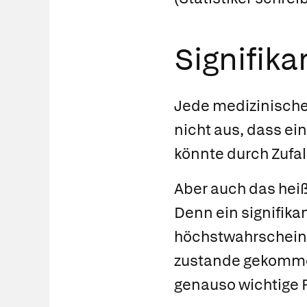
Signifika
Jede medizinische 
nicht aus, dass ei
könnte durch Zufall
Aber auch das heiß
Denn ein signifika
höchstwahrscheinli
zustande gekommen
genauso wichtige F