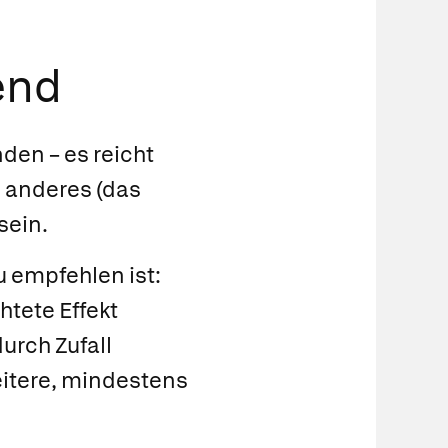
end
den – es reicht
n anderes (das
sein.
u empfehlen ist:
htete Effekt
urch Zufall
eitere, mindestens