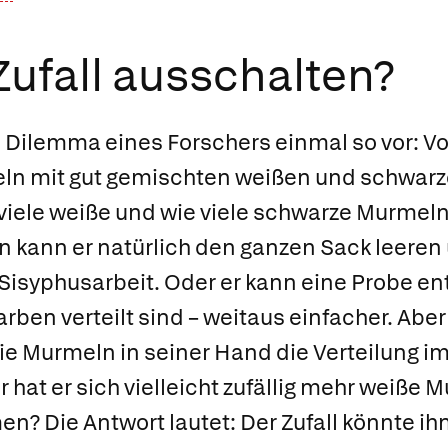
Zufall ausschalten?
s Dilemma eines Forschers einmal so vor: Vor
ln mit gut gemischten weißen und schwarze
viele weiße und wie viele schwarze Murmel
n kann er natürlich den ganzen Sack leeren
 Sisyphusarbeit. Oder er kann eine Probe 
arben verteilt sind – weitaus einfacher. Abe
die Murmeln in seiner Hand die Verteilung i
hat er sich vielleicht zufällig mehr weiße 
 Die Antwort lautet: Der Zufall könnte ih