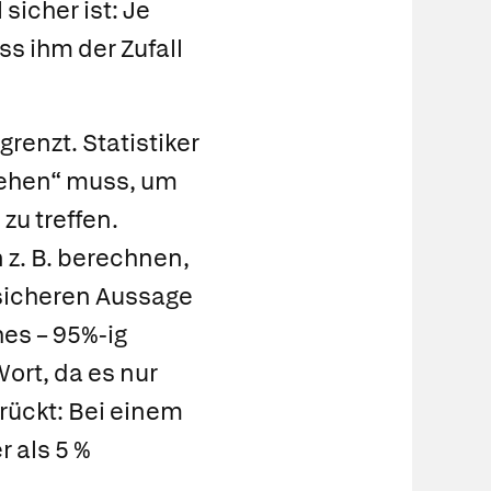
sicher ist: Je
ss ihm der Zufall
renzt. Statistiker
iehen“ muss, um
zu treffen.
z. B. berechnen,
sicheren Aussage
es – 95%-ig
ort, da es nur
rückt: Bei einem
r als 5 %