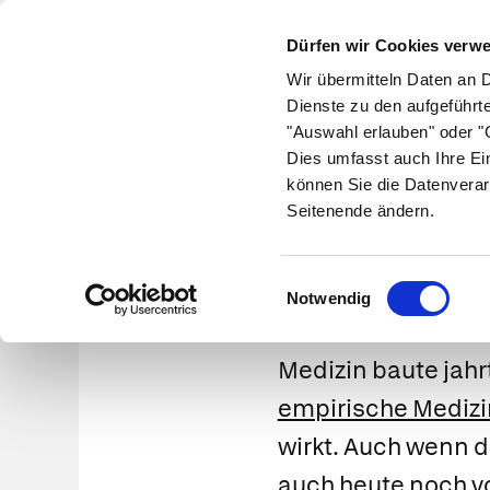
Dürfen wir Cookies verw
Wir übermitteln Daten an 
Dienste zu den aufgeführt
"Auswahl erlauben" oder "C
Krankheiten
Symptome
Therapie
Med
Dies umfasst auch Ihre Ei
können Sie die Datenverar
Seitenende ändern.
Wie Wi
Einwilligungsauswahl
Notwendig
Medizin baute jah
empirische Medizi
wirkt. Auch wenn d
auch heute noch vo