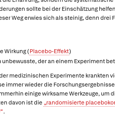
derungen sollte bei der Einschätzung helfen
eser Weg erwies sich als steinig, denn drei 
e Wirkung (
Placebo-Effekt
)
h unbewusste, der an einem Experiment bet
 der medizinischen Experimente krankten vi
sse immer wieder die Forschungsergebnisse 
mmerhin einige wirksame Werkzeuge, um di
ten davon ist die
„randomisierte placebokon
“
.