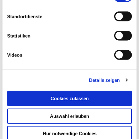
sowie bei Infusionstherapie.
Standortdienste
Ursachen erhöhter Werte
Statistiken
Nierenversagen
Azidose, z. B.
diabetische Ketoazidose
Videos
Einnahme/Überdosierung bestimmter
Medikamente (v. a. so genannter
kaliumsparendes Diuretika, ACE-Hemmer,
Details zeigen
Digitalis)
Morbus Addison (Form der
Cookies zulassen
Nebennierenrinden-Unterfunktion
)
Kaliumfreisetzung durch massiven
Auswahl erlauben
Zelluntergang, z. B. bei
Verletzungen/Operationen, Verbrennungen,
Nur notwendige Cookies
Hämolyse (Zerfall von roten Blutkörperchen),