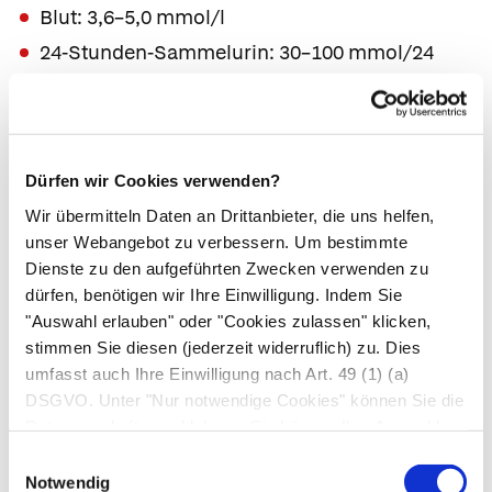
Blut: 3,6–5,0 mmol/l
24-Stunden-Sammelurin: 30–100 mmol/24
Std.
Indikation
Dürfen wir Cookies verwenden?
Verlaufskontrolle bei Nierenversagen
Wir übermitteln Daten an Drittanbieter, die uns helfen,
Kontrolle einer Diuretikabehandlung und bei
unser Webangebot zu verbessern. Um bestimmte
Verdacht auf Abführmittelmissbrauch
Dienste zu den aufgeführten Zwecken verwenden zu
Kontrolle des Mineralienverlusts bei Durchfall
dürfen, benötigen wir Ihre Einwilligung. Indem Sie
und Erbrechen
"Auswahl erlauben" oder "Cookies zulassen" klicken,
stimmen Sie diesen (jederzeit widerruflich) zu. Dies
Diagnose und Verlaufskontrolle von Störungen
umfasst auch Ihre Einwilligung nach Art. 49 (1) (a)
des Säure-Basen-Haushalts sowie einer
DSGVO. Unter "Nur notwendige Cookies" können Sie die
Funktionsstörung der Nebennierenrinde
Datenverarbeitung ablehnen. Sie können Ihre Auswahl
Klärung von
Herzrhythmusstörungen
jederzeit unter "Privatsphäre“ am Seitenende ändern.
Einwilligungsauswahl
Notwendig
Kontrolluntersuchung in der Intensivmedizin