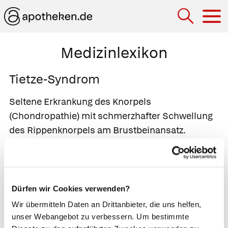
Hau
Medizinlexikon
Tietze-Syndrom
Seltene Erkrankung des Knorpels
(Chondropathie) mit schmerzhafter Schwellung
des Rippenknorpels am Brustbeinansatz.
Betroffen sind vor allem die 2. und die 3. Rippe.
Die Schmerzen im Brustbein können bis in
Arme, Kopf und Rücken ausstrahlen und sich
beim Ein- und Ausatmen oder Niesen
Dürfen wir Cookies verwenden?
verstärken. Die Ursache ist unklar. Vermutet wird
Wir übermitteln Daten an Drittanbieter, die uns helfen,
ein Zusammenhang mit körperlichen
unser Webangebot zu verbessern. Um bestimmte