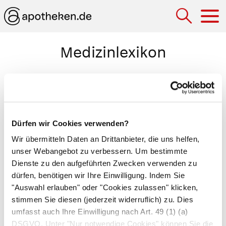
Hau
Medizinlexikon
Abbinden
Sofortmaßnahme, die nur noch bei
lebensgefährlichen Blutungen, beispielsweise
Dürfen wir Cookies verwenden?
einer Gliedmaßenamputation, angewandt wird.
Wir übermitteln Daten an Drittanbieter, die uns helfen,
In allen anderen Fällen sollten nur eine manuelle
unser Webangebot zu verbessern. Um bestimmte
Kompression der zuführenden Arterie oberhalb
Dienste zu den aufgeführten Zwecken verwenden zu
der Verletzung oder ein
Druckverband
eingesetzt
dürfen, benötigen wir Ihre Einwilligung. Indem Sie
werden. Der Ersthelfer legt eine breite Binde
"Auswahl erlauben" oder "Cookies zulassen" klicken,
(oder ein Halstuch, Schal) oberhalb der
stimmen Sie diesen (jederzeit widerruflich) zu. Dies
umfasst auch Ihre Einwilligung nach Art. 49 (1) (a)
Verletzung um die Gliedmaße und zieht sie so
DSGVO. Unter "Nur notwendige Cookies" können Sie die