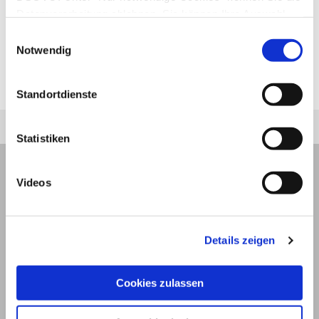
fest zu, dass die Blutung stoppt. Gliedmaßen
Datenverarbeitung ablehnen. Sie können Ihre Auswahl
dürfen nicht länger als zwei Stunden
jederzeit unter "Privatsphäre“ am Seitenende ändern.
Einwilligungsauswahl
abgebunden werden, da sonst Schäden an
Notwendig
Blutgefäßen, Nerven und Muskeln drohen –
Abbindungsbeginn deshalb vermerken.
Standortdienste
Statistiken
Videos
Details zeigen
Cookies zulassen