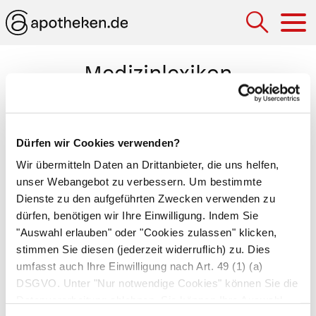
Hau
Medizinlexikon
Adrenalektomie
Chirurgische Entfernung einer oder beider
Dürfen wir Cookies verwenden?
Nebennieren. Die
einseitige
Adrenalektomie
Wir übermitteln Daten an Drittanbieter, die uns helfen,
erfolgt bei hormonproduzierenden Tumoren (z.B.
unser Webangebot zu verbessern. Um bestimmte
Phäochromozytom
) oder bei Verdacht auf eine
Dienste zu den aufgeführten Zwecken verwenden zu
dürfen, benötigen wir Ihre Einwilligung. Indem Sie
bösartige Nebennierenerkrankung. Bei
"Auswahl erlauben" oder "Cookies zulassen" klicken,
Nebennierenrinden-Unterfunktion
(z.B.
Morbus
stimmen Sie diesen (jederzeit widerruflich) zu. Dies
Addison
) und Nebennierenrinden-Überfunktion
umfasst auch Ihre Einwilligung nach Art. 49 (1) (a)
(z.B.
Cushing-Syndrom
) ist nur dann eine
DSGVO. Unter "Nur notwendige Cookies" können Sie die
beidseitige
Adrenalektomie erforderlich, wenn
Datenverarbeitung ablehnen. Sie können Ihre Auswahl