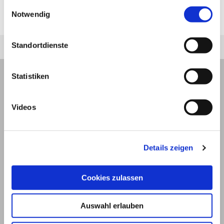
diese nicht auf eine medikamentöse Therapie
jederzeit unter "Privatsphäre“ am Seitenende ändern.
Einwilligungsauswahl
Notwendig
ansprechen.
Standortdienste
Statistiken
Videos
Details zeigen
Cookies zulassen
© 2026
Auswahl erlauben