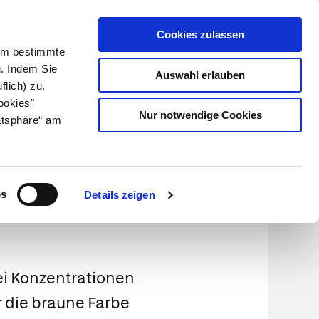
Cookies zulassen
Kundenlogin
Info für Apotheker
 Um bestimmte
g. Indem Sie
Auswahl erlauben
flich) zu.
Suche
leben
Über uns
ookies"
Nur notwendige Cookies
atsphäre“ am
os
Details zeigen
i Konzentrationen
ür die braune Farbe