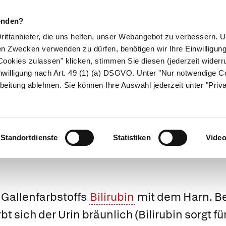
enden?
Drittanbieter, die uns helfen, unser Webangebot zu verbessern.
en Zwecken verwenden zu dürfen, benötigen wir Ihre Einwilligun
ookies zulassen" klicken, stimmen Sie diesen (jederzeit widerru
ikamente
Naturheilkunde
Eltern & Kind
Gesund 
nwilligung nach Art. 49 (1) (a) DSGVO. Unter "Nur notwendige C
beitung ablehnen. Sie können Ihre Auswahl jederzeit unter "Priv
Medizinlexikon
Standortdienste
Statistiken
Vide
Gallenfarbstoffs
Bilirubin
mit dem Harn. Be
bt sich der Urin bräunlich (Bilirubin sorgt f