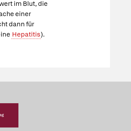
ert im Blut, die
ache einer
cht dann für
eine
Hepatitis
).