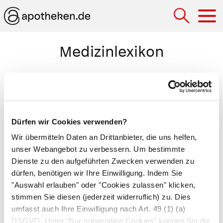
Hau
Medizinlexikon
Biometrie
Erhebung körperlicher Merkmale an Lebewesen.
Zu den biometrischen Verfahren gehören die
Dürfen wir Cookies verwenden?
Ermittlung der kindlichen Maße bei den
Wir übermitteln Daten an Drittanbieter, die uns helfen,
Ultraschalluntersuchungen in der
unser Webangebot zu verbessern. Um bestimmte
Schwangerschaft
von Ungeborenen im
Dienste zu den aufgeführten Zwecken verwenden zu
Mutterleib sowie Zugangskontrollen z.B. beim
dürfen, benötigen wir Ihre Einwilligung. Indem Sie
Iris-Scan und die Überprüfung der
"Auswahl erlauben" oder "Cookies zulassen" klicken,
Fingerabdrücke. Da biometrische Daten die
stimmen Sie diesen (jederzeit widerruflich) zu. Dies
umfasst auch Ihre Einwilligung nach Art. 49 (1) (a)
Identifikation von Personen erleichtern und vor
DSGVO. Unter "Nur notwendige Cookies" können Sie die