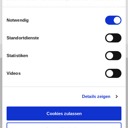
allem sicherer machen, werden zunehmend
Datenverarbeitung ablehnen. Sie können Ihre Auswahl
biometrische Merkmale in Ausweispapieren
jederzeit unter "Privatsphäre“ am Seitenende ändern.
Einwilligungsauswahl
aufgeführt (z.B. sind seit November 2007 zwei
Notwendig
Fingerabdrücke auf einem Chip im Reisepass
gespeichert).
Standortdienste
Statistiken
Videos
Details zeigen
Cookies zulassen