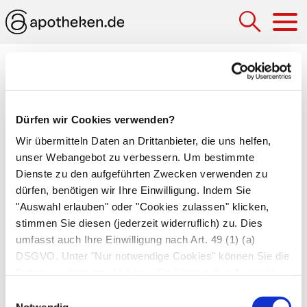
Hau
Medizinlexikon
Bissflügelaufnahme
Dürfen wir Cookies verwenden?
Röntgenaufnahme der seitlichen Zähne und des
Wir übermitteln Daten an Drittanbieter, die uns helfen,
angrenzenden Zahnhalteapparats. Der
unser Webangebot zu verbessern. Um bestimmte
verwendete
Zahnfilm
besitzt Papierflügel, auf die
Dienste zu den aufgeführten Zwecken verwenden zu
dürfen, benötigen wir Ihre Einwilligung. Indem Sie
der Patient während der Aufnahme beißt. Eine
"Auswahl erlauben" oder "Cookies zulassen" klicken,
Bissflügelaufnahme ordnet der Zahnarzt an, um
stimmen Sie diesen (jederzeit widerruflich) zu. Dies
Karies
und Erkrankungen des
umfasst auch Ihre Einwilligung nach Art. 49 (1) (a)
Zahnhalteapparats im Seitenzahnbereich
DSGVO. Unter "Nur notwendige Cookies" können Sie die
(
Parodontitis
) zu erkennen bzw. den Erfolg von
Datenverarbeitung ablehnen. Sie können Ihre Auswahl
Behandlungen nachzuvollziehen.
jederzeit unter "Privatsphäre“ am Seitenende ändern.
Einwilligungsauswahl