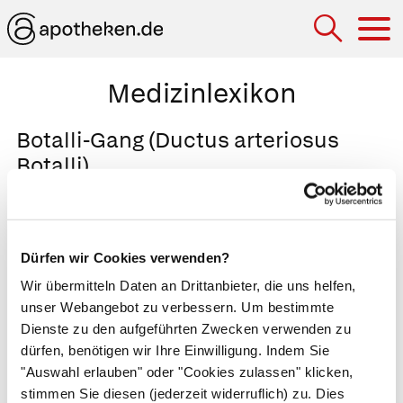
Hau
Medizinlexikon
Botalli-Gang (Ductus arteriosus
Botalli)
Verbindungsgang, der beim Ungeborenen die
Körperschlagader
mit der
Lungenschlagader
verbindet. Der Botalli-Gang gewährleistet die
Dürfen wir Cookies verwenden?
Durchblutung der Lunge und umgeht die bei
Wir übermitteln Daten an Drittanbieter, die uns helfen,
Embryo
und
Fötus
noch funktionsunfähige
unser Webangebot zu verbessern. Um bestimmte
Lunge. Mit Einsetzen der Atmung nach der
Dienste zu den aufgeführten Zwecken verwenden zu
dürfen, benötigen wir Ihre Einwilligung. Indem Sie
Geburt verschließt sich der Botalli-Gang. Bleibt
"Auswahl erlauben" oder "Cookies zulassen" klicken,
er bestehen (
Ductus arteriosus persistens
),
stimmen Sie diesen (jederzeit widerruflich) zu. Dies