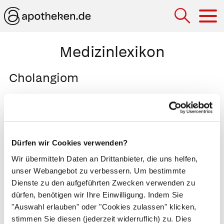
Hau
Medizinlexikon
Cholangiom
Ein von den Gallengängen in der Leber
ausgehender Tumor.
Ein
gutartiges Cholangiom
Dürfen wir Cookies verwenden?
(
Gallengangsadenom
) wächst langsam und
Wir übermitteln Daten an Drittanbieter, die uns helfen,
verursacht kaum Beschwerden. Erst spät
unser Webangebot zu verbessern. Um bestimmte
treten Gallenabflussstörungen, seltener
Dienste zu den aufgeführten Zwecken verwenden zu
Gelbsucht
(Ikterus) auf.
dürfen, benötigen wir Ihre Einwilligung. Indem Sie
"Auswahl erlauben" oder "Cookies zulassen" klicken,
Ein
bösartiges Cholangiom
stimmen Sie diesen (jederzeit widerruflich) zu. Dies
(
Gallengangskarzinom
) entsteht