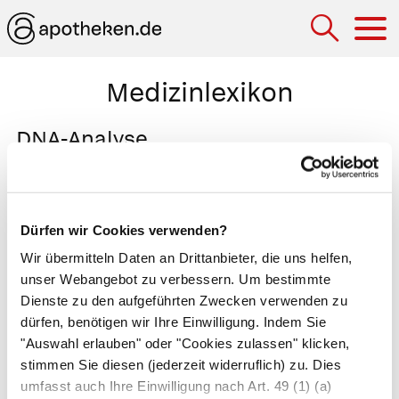
Hau
Medizinlexikon
DNA-Analyse
Verfahren zur Untersuchung der Erbsubstanz
(
Desoxyribonukleinsäure
). Eine DNA-Analyse ist
notwendig, wenn in der Familie des Patienten
Dürfen wir Cookies verwenden?
Erbkrankheiten
aufgetreten sind, bei denen die
Wir übermitteln Daten an Drittanbieter, die uns helfen,
Reihenfolge der Basen in der DNA abweicht.
unser Webangebot zu verbessern. Um bestimmte
Zudem kann der Arzt bei Infektionskrankheiten
Dienste zu den aufgeführten Zwecken verwenden zu
dürfen, benötigen wir Ihre Einwilligung. Indem Sie
Bakterien anhand ihrer DNA nachweisen
"Auswahl erlauben" oder "Cookies zulassen" klicken,
(
Polymerase-Kettenreaktion
). Liegen unklare
stimmen Sie diesen (jederzeit widerruflich) zu. Dies
Verwandtschaftsverhältnisse vor oder soll eine
umfasst auch Ihre Einwilligung nach Art. 49 (1) (a)