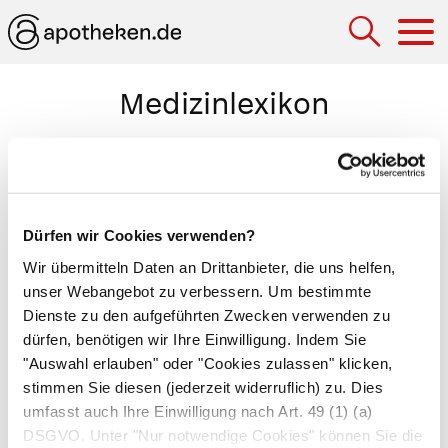
Hau
Medizinlexikon
Dyshidrose
Störung der Schweißdrüsensekretion. Bei der
Anhidrose
schwitzt der Patient gar nicht oder
Dürfen wir Cookies verwenden?
nur gering, während er bei der
Hyperhidrose
Wir übermitteln Daten an Drittanbieter, die uns helfen,
übermäßig Schweiß produziert. Beide
unser Webangebot zu verbessern. Um bestimmte
Krankheitsbilder stören die Wärmeregulation.
Dienste zu den aufgeführten Zwecken verwenden zu
dürfen, benötigen wir Ihre Einwilligung. Indem Sie
Bildung juckender, praller Bläschen an den
"Auswahl erlauben" oder "Cookies zulassen" klicken,
Handflächen, seltener an den Fußsohlen
stimmen Sie diesen (jederzeit widerruflich) zu. Dies
(
dyshidrotisches Ekzem, dyshidrosiformes
umfasst auch Ihre Einwilligung nach Art. 49 (1) (a)
Ekzem
). Ursachen sind
Pilzinfektionen
,
DSGVO. Unter "Nur notwendige Cookies" können Sie die