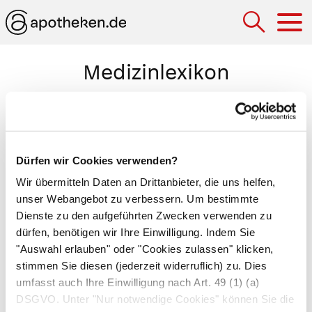
Hau
Medizinlexikon
Dystokie
Aus mechanischen oder funktionellen Gründen
gestörter Verlauf der
Geburt
. Mechanisch stören
Dürfen wir Cookies verwenden?
ein zu enges Becken der Mutter,
Lageanomalien
Wir übermitteln Daten an Drittanbieter, die uns helfen,
oder ein zu großes Ungeborenes den Verlauf der
unser Webangebot zu verbessern. Um bestimmte
Geburt. Funktionell wird die Geburt durch
Dienste zu den aufgeführten Zwecken verwenden zu
dürfen, benötigen wir Ihre Einwilligung. Indem Sie
schwache
Wehen
oder einen unzureichend
"Auswahl erlauben" oder "Cookies zulassen" klicken,
geöffneten
Muttermund
behindert. Eine
stimmen Sie diesen (jederzeit widerruflich) zu. Dies
Dystokie kann zum Geburtsstillstand führen. Um
umfasst auch Ihre Einwilligung nach Art. 49 (1) (a)
das Leben von Mutter und Kind nicht zu
DSGVO. Unter "Nur notwendige Cookies" können Sie die