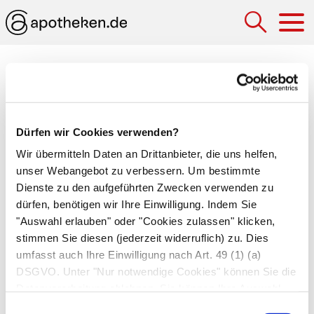
Hau
Medizinlexikon
Gangunsicherheit
Dürfen wir Cookies verwenden?
Schwankender, nicht geradliniger Gang. Vor
Wir übermitteln Daten an Drittanbieter, die uns helfen,
allem ältere Patienten neigen zu
unser Webangebot zu verbessern. Um bestimmte
Gangunsicherheiten mit erhöhter Gefahr für
Dienste zu den aufgeführten Zwecken verwenden zu
Stürze
. Gangunsicherheiten entstehen, wenn
dürfen, benötigen wir Ihre Einwilligung. Indem Sie
den Patienten schwindelig ist, z.B. weil das
"Auswahl erlauben" oder "Cookies zulassen" klicken,
Gehirn schlecht durchblutet wird, der Kreislauf
stimmen Sie diesen (jederzeit widerruflich) zu. Dies
umfasst auch Ihre Einwilligung nach Art. 49 (1) (a)
zu niedrig ist oder wenn Hüfte und Wirbelsäule
DSGVO. Unter "Nur notwendige Cookies" können Sie die
von
Arthrose
betroffen sind. Auch zu starke
Datenverarbeitung ablehnen. Sie können Ihre Auswahl
Schlafmittel rufen am nächsten Tag
jederzeit unter "Privatsphäre“ am Seitenende ändern.
Einwilligungsauswahl