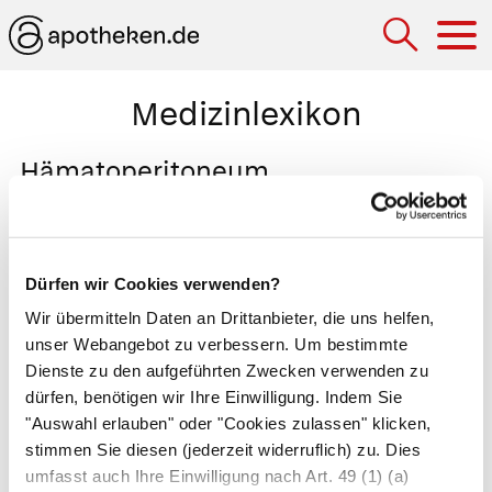
Hau
Medizinlexikon
Hämatoperitoneum
Blutung in die Bauchhöhle (
Peritonealraum
).
Ursache für eine Blutung kann eine Verletzung,
Operation oder
Krebserkrankung
sein. Zudem
Dürfen wir Cookies verwenden?
bergen
Aortenaneurysmen
und
Hämangiome
Wir übermitteln Daten an Drittanbieter, die uns helfen,
an
Leber
oder
Eileiter
immer die Gefahr zu
unser Webangebot zu verbessern. Um bestimmte
reißen und Blut freizusetzen. Ein
Dienste zu den aufgeführten Zwecken verwenden zu
dürfen, benötigen wir Ihre Einwilligung. Indem Sie
Hämatoperitoneum ist oft lebensbedrohlich. Der
"Auswahl erlauben" oder "Cookies zulassen" klicken,
Patient klagt zunächst über starke Schmerzen im
stimmen Sie diesen (jederzeit widerruflich) zu. Dies
Bauchraum. Wird die Blutung nicht entdeckt,
umfasst auch Ihre Einwilligung nach Art. 49 (1) (a)