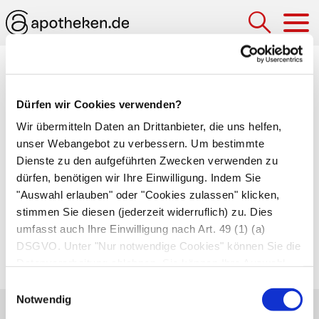
Hau
Medizinlexikon
Dürfen wir Cookies verwenden?
Hydrops
Wir übermitteln Daten an Drittanbieter, die uns helfen,
Wassersucht; im eigentlichen Sinne eine
unser Webangebot zu verbessern. Um bestimmte
krankhafte Flüssigkeitsansammlung in einer
Dienste zu den aufgeführten Zwecken verwenden zu
dürfen, benötigen wir Ihre Einwilligung. Indem Sie
Körperhöhle wegen einer Stoffwechselstörung
"Auswahl erlauben" oder "Cookies zulassen" klicken,
oder einer örtlichen Störung der
stimmen Sie diesen (jederzeit widerruflich) zu. Dies
Flüssigkeitsverteilung. Wird im weiteren Sinne
umfasst auch Ihre Einwilligung nach Art. 49 (1) (a)
auch für Flüssigkeitsansammlungen im Gewebe
DSGVO. Unter "Nur notwendige Cookies" können Sie die
(
Ödeme
) genutzt.
Datenverarbeitung ablehnen. Sie können Ihre Auswahl
jederzeit unter "Privatsphäre“ am Seitenende ändern.
Einwilligungsauswahl
Notwendig