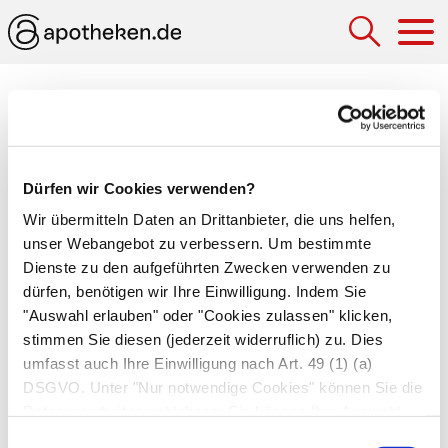
Hau
Medizinlexikon
Hyperkaliämie
Dürfen wir Cookies verwenden?
Erhöhter Blutspiegel von
Kalium
mit Werten
Wir übermitteln Daten an Drittanbieter, die uns helfen,
über 5,5 mmol/l. Eine Hyperkaliämie macht sich
unser Webangebot zu verbessern. Um bestimmte
ähnlich wie ein Kaliummangel (
Hypokaliämie
)
Dienste zu den aufgeführten Zwecken verwenden zu
bemerkbar: mit Kribbelgefühlen der Haut,
dürfen, benötigen wir Ihre Einwilligung. Indem Sie
späterer Muskelschwäche bis hin zu Lähmungen
"Auswahl erlauben" oder "Cookies zulassen" klicken,
und Herzrhythmusstörungen bis hin zum
stimmen Sie diesen (jederzeit widerruflich) zu. Dies
umfasst auch Ihre Einwilligung nach Art. 49 (1) (a)
Herzstillstand. Häufigste Gründe für den
DSGVO. Unter "Nur notwendige Cookies" können Sie die
erhöhten Kaliumgehalt sind die Einnahme von
Datenverarbeitung ablehnen. Sie können Ihre Auswahl
Medikamenten oder chronisches
jederzeit unter "Privatsphäre“ am Seitenende ändern.
Einwilligungsauswahl