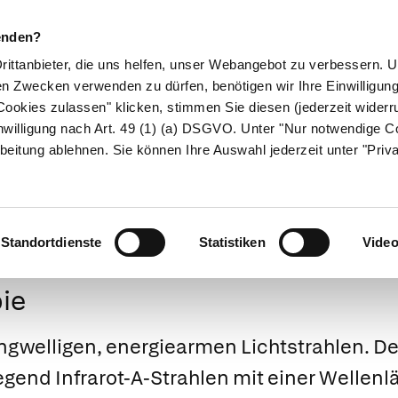
enden?
Drittanbieter, die uns helfen, unser Webangebot zu verbessern.
en Zwecken verwenden zu dürfen, benötigen wir Ihre Einwilligun
ookies zulassen" klicken, stimmen Sie diesen (jederzeit widerru
ikamente
Naturheilkunde
Eltern & Kind
Gesund 
nwilligung nach Art. 49 (1) (a) DSGVO. Unter "Nur notwendige C
beitung ablehnen. Sie können Ihre Auswahl jederzeit unter "Priv
Medizinlexikon
Standortdienste
Statistiken
Vide
pie
ngwelligen, energiearmen Lichtstrahlen. D
gend Infrarot-A-Strahlen mit einer Wellen