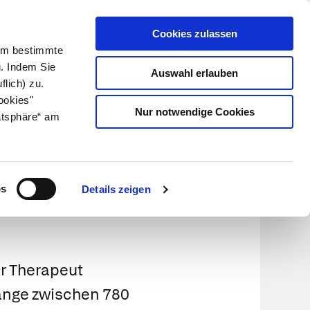
Cookies zulassen
Kundenlogin
Info für Apotheker
 Um bestimmte
g. Indem Sie
Auswahl erlauben
flich) zu.
Suche
leben
Über uns
ookies"
Nur notwendige Cookies
atsphäre“ am
os
Details zeigen
er Therapeut
länge zwischen 780