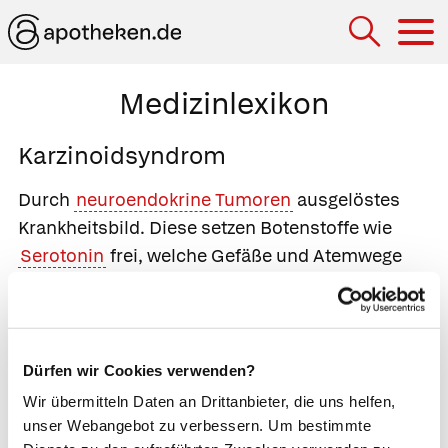
Hau
Medizinlexikon
Karzinoidsyndrom
Durch
neuroendokrine Tumoren
ausgelöstes
Krankheitsbild. Diese setzen Botenstoffe wie
Serotonin
frei, welche Gefäße und Atemwege
verengen und den Darm zu wellenförmigen
Bewegungen anregen, die den Speisebrei
weiterbeförden. Überschwemmt ein Tumor den
Körper mit Serotonin kommt es zu
Dürfen wir Cookies verwenden?
Hitzewallungen, einer Rötung von Kopf und
Wir übermitteln Daten an Drittanbieter, die uns helfen,
Oberkörper (
Flush
) sowie Atemnot, Durchfall,
unser Webangebot zu verbessern. Um bestimmte